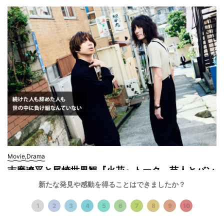
Movie,Drama
志磨遼平と尾崎世界観『火花』トーク。芸人とバン
ドマンの共通点
新たな発見や感動を得ることはできましたか？
Sponsored by Netflix『火花』
インタビュー・テキスト by 麦倉正樹 撮影：豊島望 編集：野村由芽
1
2
3
4
5
6
7
8
9
10
2016.07.01
6