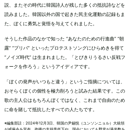
説、またその時代に韓国詩人が残した多くの抵抗詩などを
読みました。韓国以外の国で起きた民主化運動の記録もま
た、ぼくに勇気と覚悟を与えてくれました。
そうした作品のなかで知った “あなたのための行進曲” “朝
露” “プリパ” といったプロテストソングにひらめきを得て
“ノイズ時代” は生まれました。「とびきりうるさい反戦フ
ォークを作ろう」というアイディアです。
「ぼくの発声がいつもと違う」というご指摘については、
おそらくぼくの個性を極力削ろうと試みた結果です。この
歌の主人公はもちろんぼくではなく、これまで自由のため
に命を賭して抵抗したすべての人たちです。
※編集部註：2024年12月3日、韓国の尹錫悦（ユンソンニョル）大統領
が戒厳令を宣布。政権の支持率低下や、国会においても野党が過半数を