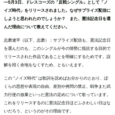
—5月3日、ドレスコーズの「反戦シングル」として「ノ
イズ時代」をリリースされました。なぜサプライズ配信に
しようと思われたのでしょうか？ また、憲法記念日を選
んだ理由について教えてください。
志磨遼平（以下、志磨）：サプライズ配信も、憲法記念日
を選んだのも、このシングルが今の情勢に抵抗する目的で
リリースされた作品であることを明確にするためです。誤
解を招く余地をなくすため、ともいえます。
この “ノイズ時代” は歌詞を読めばお分かりのとおり、ぼ
くらの思想や表現の自由、差別や拷問の禁止、戦争また武
力行使の放棄といった憲法の定めについて歌っています。
これをリリースするのに憲法記念日ほどふさわしい日はな
いだろう、というのがその理由です。