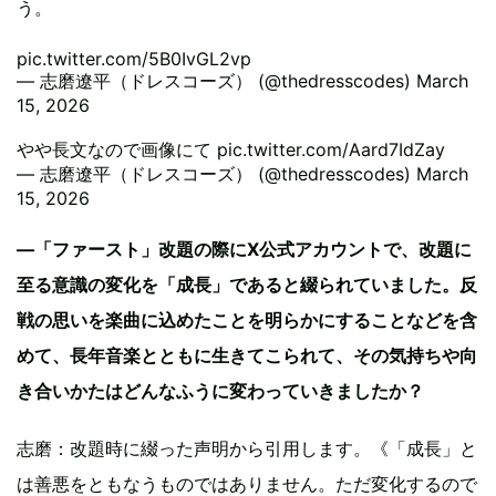
う。
pic.twitter.com/5B0IvGL2vp
— 志磨遼平（ドレスコーズ） (@thedresscodes)
March
15, 2026
やや長文なので画像にて
pic.twitter.com/Aard7IdZay
— 志磨遼平（ドレスコーズ） (@thedresscodes)
March
15, 2026
—「ファースト」改題の際にX公式アカウントで、改題に
至る意識の変化を「成長」であると綴られていました。反
戦の思いを楽曲に込めたことを明らかにすることなどを含
めて、長年音楽とともに生きてこられて、その気持ちや向
き合いかたはどんなふうに変わっていきましたか？
志磨：改題時に綴った声明から引用します。《「成長」と
は善悪をともなうものではありません。ただ変化するので