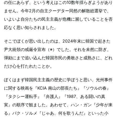
の任にあらず、という考えはこの10数年揺らぎようがあり
ません。今年2月の自主クーデター同然の解散総選挙で、
いよいよ自分たちの民主主義が危機に瀕していることを否
応なく思い知らされました。
そこでぼくが思い出したのは、2024年末に韓国で起きた
尹大統領の戒厳令宣布（※）でした。それを未然に防ぎ、
弾劾にまで追い込んだ韓国市民の勇敢さと成熟さに、どれ
だけ心を打たれたことか。
ぼくはまず韓国民主主義の歴史に学ぼうと思い、光州事件
に関する映画を『KCIA 南山の部長たち』『ソウルの春』
『タクシー運転手』『弁護人』『1987、ある闘いの真
実』の順序で観ました。あわせて、ハン・ガン『少年が来
る』パク・ソルメ『じゃあ、何を歌うんだ』といった小