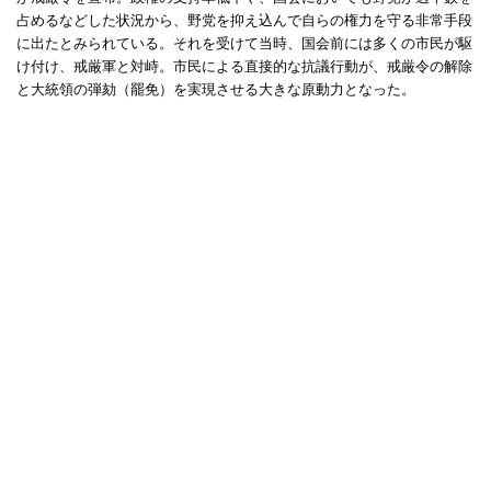
占めるなどした状況から、野党を抑え込んで自らの権力を守る非常手段
に出たとみられている。それを受けて当時、国会前には多くの市民が駆
け付け、戒厳軍と対峙。市民による直接的な抗議行動が、戒厳令の解除
と大統領の弾劾（罷免）を実現させる大きな原動力となった。