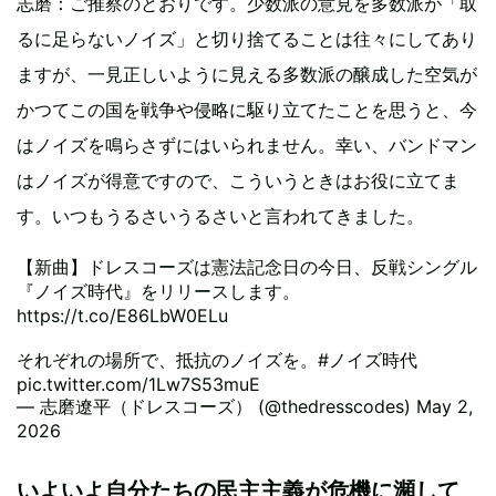
志磨：ご推察のとおりです。少数派の意見を多数派が「取
るに足らないノイズ」と切り捨てることは往々にしてあり
ますが、一見正しいように見える多数派の醸成した空気が
かつてこの国を戦争や侵略に駆り立てたことを思うと、今
はノイズを鳴らさずにはいられません。幸い、バンドマン
はノイズが得意ですので、こういうときはお役に立てま
す。いつもうるさいうるさいと言われてきました。
【新曲】ドレスコーズは憲法記念日の今日、反戦シングル
『ノイズ時代』をリリースします。
https://t.co/E86LbW0ELu
それぞれの場所で、抵抗のノイズを。
#ノイズ時代
pic.twitter.com/1Lw7S53muE
— 志磨遼平（ドレスコーズ） (@thedresscodes)
May 2,
2026
いよいよ自分たちの民主主義が危機に瀕して