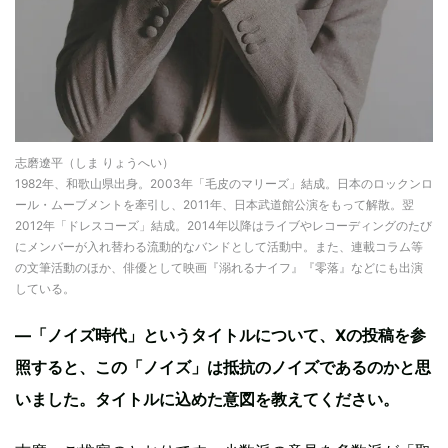
志磨遼平（しま りょうへい）
1982年、和歌山県出身。2003年「毛皮のマリーズ」結成。日本のロックンロ
ール・ムーブメントを牽引し、2011年、日本武道館公演をもって解散。翌
2012年「ドレスコーズ」結成。2014年以降はライブやレコーディングのたび
にメンバーが入れ替わる流動的なバンドとして活動中。また、連載コラム等
の文筆活動のほか、俳優として映画『溺れるナイフ』『零落』などにも出演
している。
—「ノイズ時代」というタイトルについて、Xの投稿を参
照すると、この「ノイズ」は抵抗のノイズであるのかと思
いました。タイトルに込めた意図を教えてください。