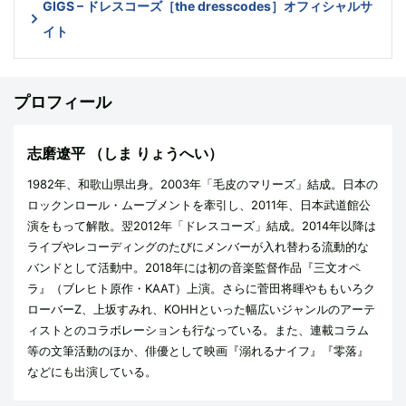
GIGS – ドレスコーズ［the dresscodes］オフィシャルサ
イト
プロフィール
志磨遼平
（しま りょうへい）
1982年、和歌山県出身。2003年「毛皮のマリーズ」結成。日本の
ロックンロール・ムーブメントを牽引し、2011年、日本武道館公
演をもって解散。翌2012年「ドレスコーズ」結成。2014年以降は
ライブやレコーディングのたびにメンバーが入れ替わる流動的な
バンドとして活動中。2018年には初の音楽監督作品『三文オペ
ラ』（ブレヒト原作・KAAT）上演。さらに菅田将暉やももいろク
ローバーZ、上坂すみれ、KOHHといった幅広いジャンルのアーテ
ィストとのコラボレーションも行なっている。また、連載コラム
等の文筆活動のほか、俳優として映画『溺れるナイフ』『零落』
などにも出演している。