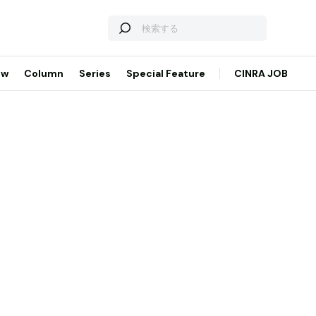
ew
Column
Series
Special Feature
CINRA JOB