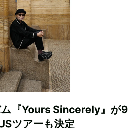
ours Sincerely』が
USツアーも決定