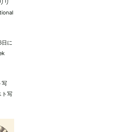
リリ
onal
16日に
ek
ト写
スト写