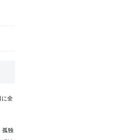
日に全
、孤独