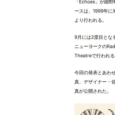
「Echoes」が
ースは、1999年に米
より行われる。
9月には2度目となるUS
ニューヨークのRadio
Theatreで行わ
今回の発表とあわ
真、デザイナー・
真が公開された。