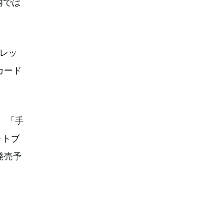
内では
クレッ
カード
、「手
ォトブ
発売予