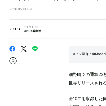
2026.05.19 Tue
テキスト by
CINRA編集部
メイン画像：©Masahir
細野晴臣の通算23枚目
世界リリースされ
全10曲を収録した