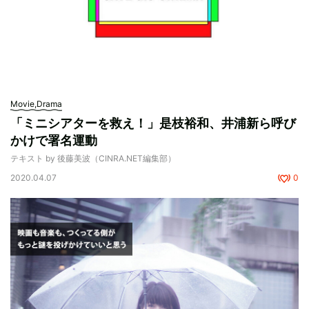
Movie,Drama
「ミニシアターを救え！」是枝裕和、井浦新ら呼び
かけで署名運動
テキスト by 後藤美波（CINRA.NET編集部）
2020.04.07
0