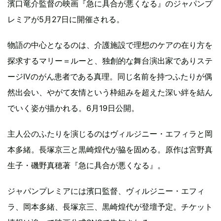
濱口竜介監督の映画『急に具合が悪くなる』のジャパンプ
レミアが5月27日に開催される。
物語の中心となるのは、介護施設で理想のケアの在り方を
探求するマリー＝ルーと、独創的な舞台演出家でありステ
ージIVのがん患者である真理。同じ名前を持つふたりが偶
然出会い、やがて友情という枠組みを超えた深い絆を結ん
でいく姿が描かれる。6月19日公開。
主人公のふたりを演じるのはヴィルジニー・エフィラと岡
本多緒。長塚京三と黒崎煌代が脇を固める。原作は宮野真
生子・磯野真穂著『急に具合が悪くなる』。
ジャパンプレミアには濱口監督、ヴィルジニー・エフィ
ラ、岡本多緒、長塚京三、黒崎煌代が登壇予定。チケット