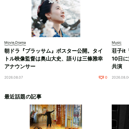
Movie,Drama
Music
朝ドラ『ブラッサム』ポスター公開。タイ
荘子i
トル映像監督は奥山大史、語りは三條雅幸
10日に
アナウンサー
共演
2026.08.07
0
2026.08.0
最近話題の記事