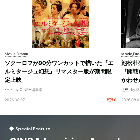
Movie,Drama
Movie,Dr
ソクーロフが90分ワンカットで描いた『エ
池松壮
ルミタージュ幻想』リマスター版が期間限
『開戦
定上映
かわせ
by CINRA編集部
by I
2026.08.07
0
2026.08.0
Special Feature