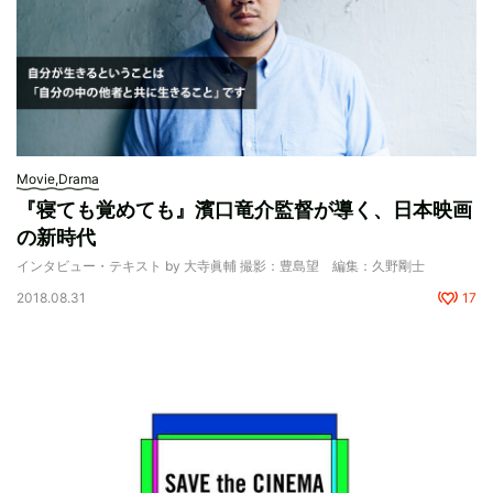
Movie,Drama
『寝ても覚めても』濱口竜介監督が導く、日本映画
の新時代
インタビュー・テキスト by 大寺眞輔 撮影：豊島望 編集：久野剛士
2018.08.31
17