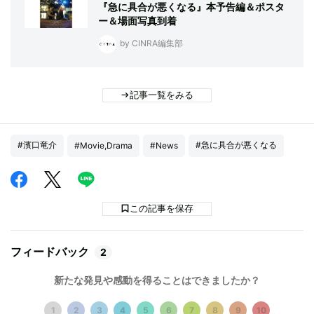
『急に具合が悪くなる』本予告編＆ポスタ
ー＆場面写真到着
by CINRA編集部
記事一覧をみる
#濱口竜介
#急に具合が悪くなる
#Movie,Drama
#News
この記事を保存
フィードバック
2
新たな発見や感動を得ることはできましたか？
1
2
3
4
5
6
7
8
9
10