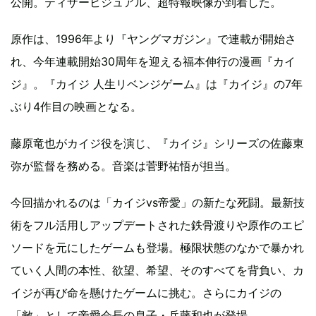
公開。ティザービジュアル、超特報映像が到着した。
原作は、1996年より『ヤングマガジン』で連載が開始さ
れ、今年連載開始30周年を迎える福本伸行の漫画『カイ
ジ』。『カイジ 人生リベンジゲーム』は『カイジ』の7年
ぶり4作目の映画となる。
藤原竜也がカイジ役を演じ、『カイジ』シリーズの佐藤東
弥が監督を務める。音楽は菅野祐悟が担当。
今回描かれるのは「カイジvs帝愛」の新たな死闘。最新技
術をフル活用しアップデートされた鉄骨渡りや原作のエピ
ソードを元にしたゲームも登場。極限状態のなかで暴かれ
ていく人間の本性、欲望、希望、そのすべてを背負い、カ
イジが再び命を懸けたゲームに挑む。さらにカイジの
「敵」として帝愛会長の息子・兵藤和也が登場。