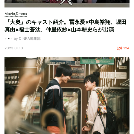
Movie,Drama
『大奥』のキャスト紹介。冨永愛×中島裕翔、堀田
真由×福士蒼汰、仲里依紗×山本耕史らが出演
by CINRA編集部
2023.01.10
124