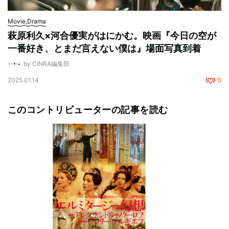
Movie,Drama
萩原利久×河合優実がはにかむ。映画『今日の空が
一番好き、とまだ言えない僕は』場面写真到着
by CINRA編集部
2025.01.14
0
このコントリビューターの記事を読む