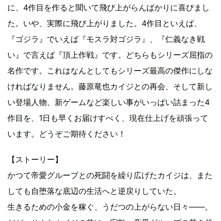
に、4作目を作ると聞いて飛び上がらんばかりに喜びまし
た。いや、実際に飛び上がりました。4作目といえば、
『ゴジラ』でいえば『モスラ対ゴジラ』、『仁義なき戦
い』で言えば『頂上作戦』です。どちらもシリーズ屈指の
名作です。これはなんとしてもシリーズ最高の傑作にしな
ければなりません。藤原竜也カイジとの再会、そして新し
い登場人物、新ゲームなど楽しい事がいっぱい詰まった4
作目を、1日も早くお届けすべく、現在仕上げを頑張って
います。どうぞご期待ください！
【ストーリー】
かつて帝愛グループとの死闘を繰り広げたカイジは、また
しても自堕落な底辺の生活へと逆戻りしていた。
生きるための小金を稼ぐ、うだつの上がらない日々――。