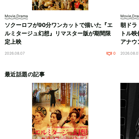
Movie,Drama
Movie,Dr
ソクーロフが90分ワンカットで描いた『エ
朝ドラ
ルミタージュ幻想』リマスター版が期間限
トル映
定上映
アナウ
2026.08.07
0
2026.08.0
最近話題の記事