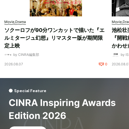
Movie,Drama
Movie,Dr
ソクーロフが90分ワンカットで描いた『エ
池松壮
ルミタージュ幻想』リマスター版が期間限
『開戦
定上映
かわせ
by CINRA編集部
by I
2026.08.07
0
2026.08.0
Special Feature
CINRA Inspiring Awards
Edition 2026