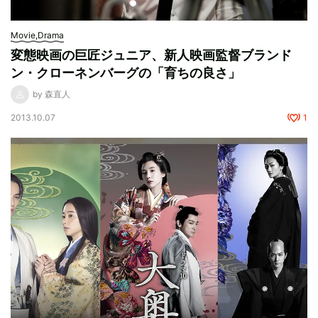
Movie,Drama
変態映画の巨匠ジュニア、新人映画監督ブランド
ン・クローネンバーグの「育ちの良さ」
by 森直人
2013.10.07
1