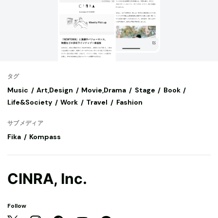
タグ
Music
Art,Design
Movie,Drama
Stage
Book
Life&Society
Work
Travel
Fashion
サブメディア
Fika
Kompass
CINRA, Inc.
Follow