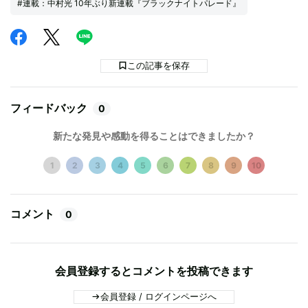
#連載：中村光 10年ぶり新連載『ブラックナイトパレード』
この記事を保存
フィードバック
0
新たな発見や感動を得ることはできましたか？
1
2
3
4
5
6
7
8
9
10
コメント
0
会員登録するとコメントを投稿できます
会員登録 / ログインページへ