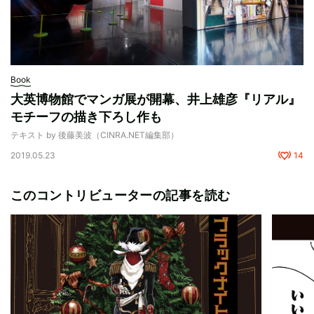
Book
大英博物館でマンガ展が開幕、井上雄彦『リアル』
モチーフの描き下ろし作も
テキスト by 後藤美波（CINRA.NET編集部）
2019.05.23
14
このコントリビューターの記事を読む