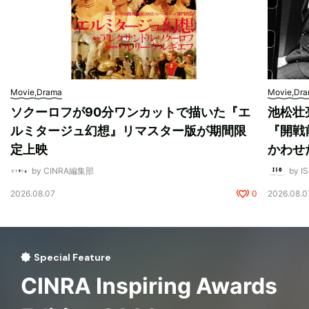
Movie,Drama
Movie,Dr
ソクーロフが90分ワンカットで描いた『エ
池松壮
ルミタージュ幻想』リマスター版が期間限
『開戦
定上映
かわせ
by CINRA編集部
by I
2026.08.07
0
2026.08.0
Special Feature
CINRA Inspiring Awards