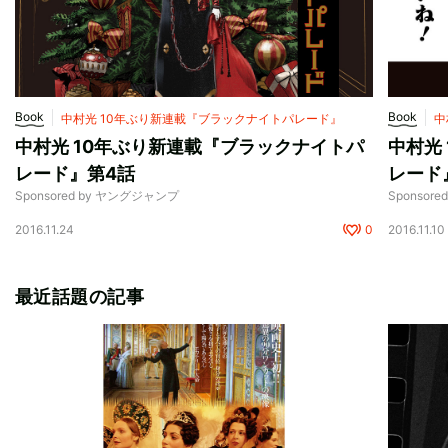
Book
Book
中村光 10年ぶり新連載『ブラックナイトパレード』
中
中村光 10年ぶり新連載『ブラックナイトパ
中村光
レード』第4話
レード
Sponsored by ヤングジャンプ
Sponsor
2016.11.24
0
2016.11.10
最近話題の記事