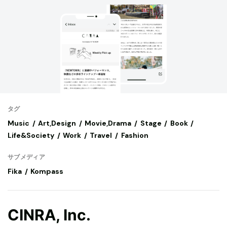
タグ
Music
Art,Design
Movie,Drama
Stage
Book
Life&Society
Work
Travel
Fashion
サブメディア
Fika
Kompass
CINRA, Inc.