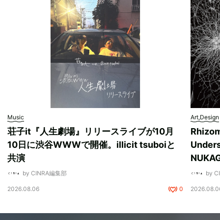
Music
Art,Design
荘子it『人生劇場』リリースライブが10月
Rhizo
10日に渋谷WWWで開催。illicit tsuboiと
Unde
共演
NUK
by CINRA編集部
by 
2026.08.06
0
2026.08.0