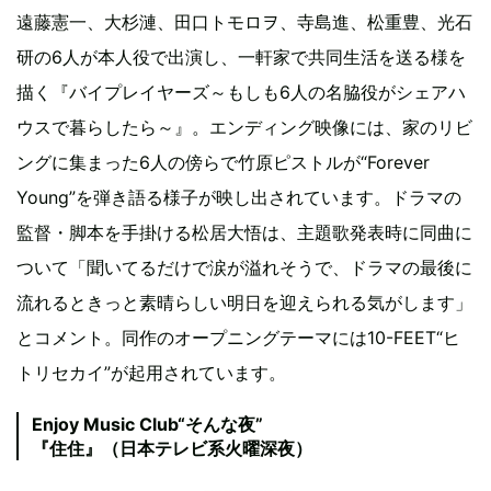
遠藤憲一、大杉漣、田口トモロヲ、寺島進、松重豊、光石
研の6人が本人役で出演し、一軒家で共同生活を送る様を
描く『バイプレイヤーズ～もしも6人の名脇役がシェアハ
ウスで暮らしたら～』。エンディング映像には、家のリビ
ングに集まった6人の傍らで竹原ピストルが“Forever
Young”を弾き語る様子が映し出されています。ドラマの
監督・脚本を手掛ける松居大悟は、主題歌発表時に同曲に
ついて「聞いてるだけで涙が溢れそうで、ドラマの最後に
流れるときっと素晴らしい明日を迎えられる気がします」
とコメント。同作のオープニングテーマには10-FEET“ヒ
トリセカイ”が起用されています。
Enjoy Music Club“そんな夜”
『住住』（日本テレビ系火曜深夜）