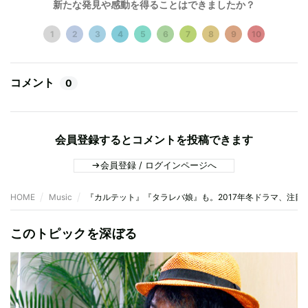
新たな発見や感動を得ることはできましたか？
1
2
3
4
5
6
7
8
9
10
コメント
0
会員登録するとコメントを投稿できます
会員登録 / ログインページへ
HOME
Music
『カルテット』『タラレバ娘』も。2017年冬ドラマ、注目
このトピックを深ぼる