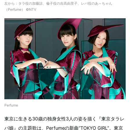
左から：タラ役の加藤諒、倫子役の吉高由里子、レバ役のあ～ちゃん
（Perfume） ©NTV
Perfume
東京に生きる30歳の独身女性3人の姿を描く『東京タラレ
バ娘』の主題歌は、Perfumeの新曲“TOKYO GIRL”。東京