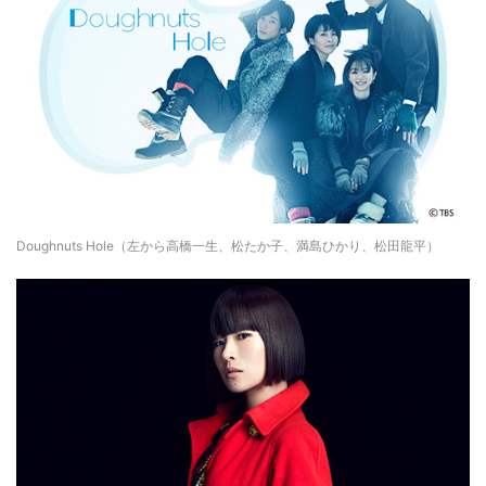
Doughnuts Hole（左から高橋一生、松たか子、満島ひかり、松田龍平）