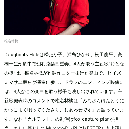
椎名林檎
Doughnuts Holeは松たか子、満島ひかり、松田龍平、高
橋一生が劇中で組む弦楽四重奏。4人が歌う主題歌“おとな
の掟”は、椎名林檎が作詞作曲を手掛けた楽曲で、ヒイズ
ミマサユ機らが演奏に参加。ドラマのエンディング映像に
は、4人がこの楽曲を歌う様子も映し出されています。主
題歌発表時のコメントで椎名林檎は「みなさんほんとうに
かっこよく唄ってくださり、しあわせです」と語っていま
す。なお『カルテット』の劇伴はfox capture planが担
当。また俳優としてMummy-D（RHYMESTER）も出演し