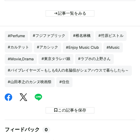
記事一覧をみる
#フジファブリック
#椎名林檎
#竹原ピストル
#Perfume
#カルテット
#アカシック
#Enjoy Music Club
#Music
#東京タラレバ娘
#ラブホの上野さん
#Movie,Drama
#バイプレイヤーズ～もしも6人の名脇役がシェアハウスで暮らしたら～
#山田孝之のカンヌ映画祭
#住住
この記事を保存
フィードバック
0