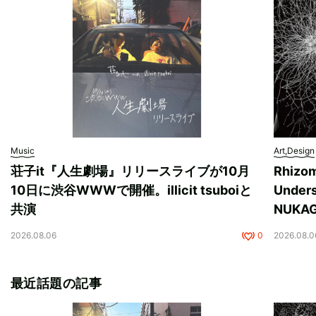
Music
Art,Design
荘子it『人生劇場』リリースライブが10月
Rhizo
10日に渋谷WWWで開催。illicit tsuboiと
Unde
共演
NUK
2026.08.06
0
2026.08.0
最近話題の記事