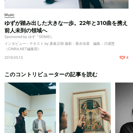
Music
ゆずが踏み出した大きな一歩。22年と310曲を携え
前人未到の領域へ
Sponsored by ゆず『SEIMEI』
インタビュー・テキスト by 麦倉正樹 撮影：垂水佳菜 編集：川浦慧
（CINRA.NET編集部）
2019.05.13
4
このコントリビューターの記事を読む