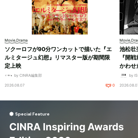
Movie,Drama
Movie,Dr
ソクーロフが90分ワンカットで描いた『エ
池松壮
ルミタージュ幻想』リマスター版が期間限
『開戦
定上映
かわせ
by CINRA編集部
by I
2026.08.07
0
2026.08.0
Special Feature
CINRA Inspiring Awards