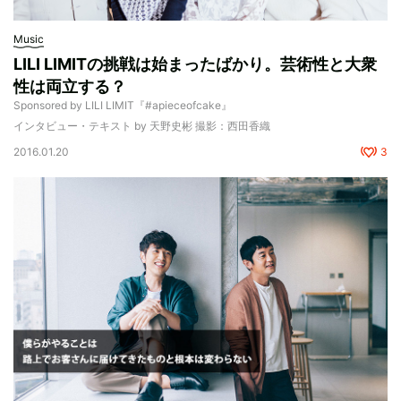
Music
LILI LIMITの挑戦は始まったばかり。芸術性と大衆
性は両立する？
Sponsored by LILI LIMIT『#apieceofcake』
インタビュー・テキスト by 天野史彬 撮影：西田香織
2016.01.20
3