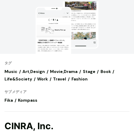
タグ
Music
Art,Design
Movie,Drama
Stage
Book
Life&Society
Work
Travel
Fashion
サブメディア
Fika
Kompass
CINRA, Inc.