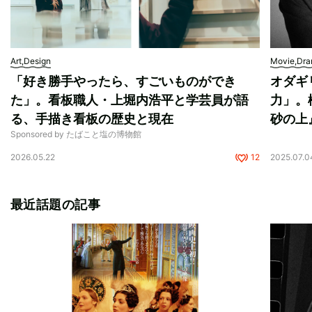
Art,Design
Movie,Dr
「好き勝手やったら、すごいものができ
オダギ
た」。看板職人・上堀内浩平と学芸員が語
力」。
る、手描き看板の歴史と現在
砂の上
Sponsored by たばこと塩の博物館
2026.05.22
12
2025.07.0
最近話題の記事