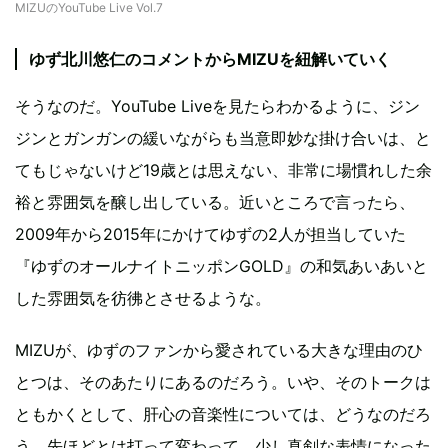
MIZUのYouTube Live Vol.7
ゆず北川悠仁のコメントからMIZUを紐解いていく
そうなのだ。YouTube Liveを見たらわかるように、ジン
ジンとガンガンの緩いながらも当意即妙な掛け合いは、と
てもじゃないけど19歳とは思えない、非常に場慣れした余
裕と雰囲気を醸し出している。近いところで言ったら、
2009年から2015年にかけてゆずの2人が担当していた
『ゆずのオールナイトニッポンGOLD』の和気あいあいと
した雰囲気を彷彿とさせるような。
MIZUが、ゆずのファンから愛されている大きな理由のひ
とつは、そのあたりにあるのだろう。いや、そのトークは
ともかくとして、肝心の音楽性については、どうなのだろ
う。先ほどとは打って変わって、少し真剣な表情になった