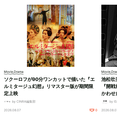
Movie,Drama
Movie,Dr
ソクーロフが90分ワンカットで描いた『エ
池松壮
ルミタージュ幻想』リマスター版が期間限
『開戦
定上映
かわせ
by CINRA編集部
by I
2026.08.07
0
2026.08.0