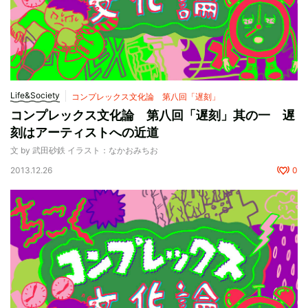
Life&Society
コンプレックス文化論 第八回「遅刻」
コンプレックス文化論 第八回「遅刻」其の一 遅
刻はアーティストへの近道
文 by 武田砂鉄 イラスト：なかおみちお
2013.12.26
0