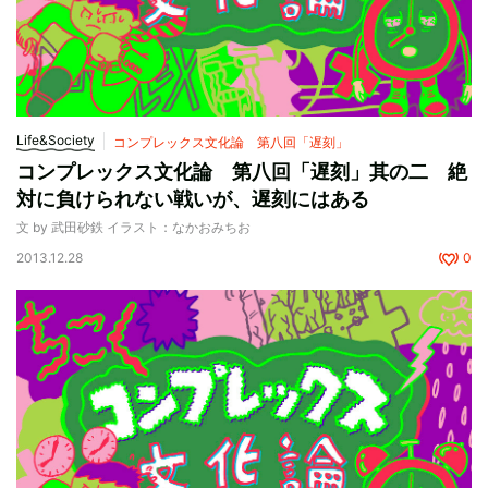
Life&Society
コンプレックス文化論 第八回「遅刻」
コンプレックス文化論 第八回「遅刻」其の二 絶
対に負けられない戦いが、遅刻にはある
文 by 武田砂鉄 イラスト：なかおみちお
2013.12.28
0