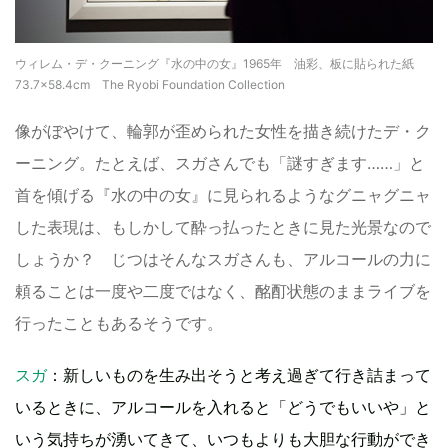
ウィレム・デ・クーニング『水の中の女』1965年 油彩、板に貼られた紙
73.7×58.4cm The Ryobi Foundation Collection
像がぼやけて、輪郭が歪められた女性を描き続けたデ・ク
ーニング。たとえば、スガさんでも「謎すぎます……」と
首を傾げる『水の中の女』に見られるようなグニャグニャ
した表現は、もしかして酔っ払ったときに見た光景なので
しょうか？ じつはそんなスガさんも、アルコールの力に
頼ることは一度や二度ではなく、酩酊状態のままライブを
行ったこともあるそうです。
スガ
：新しいものを生み出そうと考え過ぎて行き詰まって
いるときに、アルコールを入れると「どうでもいいや」と
いう気持ちが湧いてきて、いつもよりも大胆な行動ができ