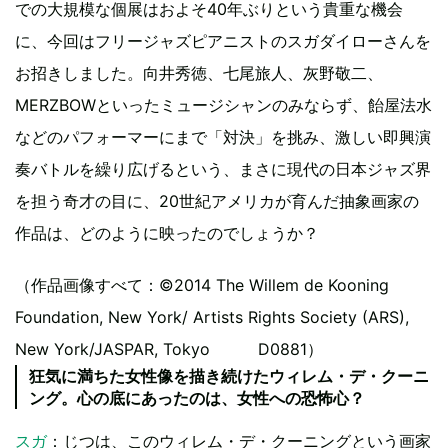
での大規模な個展はおよそ40年ぶりという貴重な機会
に、今回はフリージャズピアニストのスガダイローさんを
お招きしました。向井秀徳、七尾旅人、灰野敬二、
MERZBOWといったミュージシャンのみならず、飴屋法水
などのパフォーマーにまで「対決」を挑み、激しい即興演
奏バトルを繰り広げるという、まさに現代の日本ジャズ界
を担う奇才の目に、20世紀アメリカが育んだ抽象画家の
作品は、どのように映ったのでしょうか？
（作品画像すべて：©2014 The Willem de Kooning
Foundation, New York/ Artists Rights Society (ARS),
New York/JASPAR, Tokyo D0881）
狂気に満ちた女性像を描き続けたウィレム・デ・クーニ
ング。心の底にあったのは、女性への恐怖心？
スガ
：じつは、このウィレム・デ・クーニングという画家