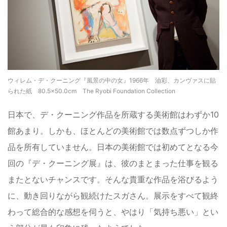
ウィレム・デ・クーニング『風景の中の女』1966年 油彩、カンヴァスに貼
られた紙 80.5×50.0cm The Ryobi Foundation Collection
日本で、デ・クーニング作品を所蔵する美術館はわずか10
館あまり。しかも、ほとんどの美術館では数点ずつしか作
品を所有していません。日本の美術館では初めてとなる今
回の『デ・クーニング展』は、彼のまとまった仕事を観る
またとないチャンスです。そんな貴重な作品を浴びるよう
に、動き回りながら観続けたスガさん。展示をすべて観終
わって総合的な感想を伺うと、やはり「気持ち悪い」とい