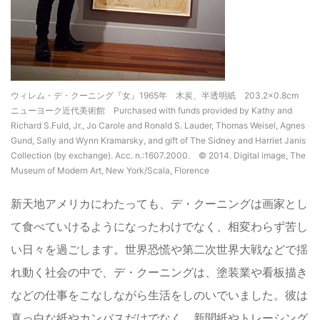
ウィレム・デ・クーニング『女』1965年 木炭、半透明紙 203.2×0.8cm
ニューヨーク近代美術館 Purchased with funds provided by Kathy and
Richard S.Fuld, Jr., Jo Carole and Ronald S. Lauder, Thomas Weisel, Agnes
Gund, Sally and Wynn Kramarsky, and gift of The Sidney and Harriet Janis
Collection (by exchange). Acc. n.:1607.2000. © 2014. Digital image, The
Museum of Modern Art, New York/Scala, Florence
新天地アメリカにわたっても、デ・クーニングは画家とし
て食べていけるようになったわけでなく、相変わらず苦し
い日々を過ごします。世界恐慌や第二次世界大戦などで揺
れ動く社会の中で、デ・クーニングは、塗装業や看板描き
などの仕事をこなしながら生活をしのいでいました。彼は
真っ白な紙やカンバスだけでなく、新聞紙やトレーシング