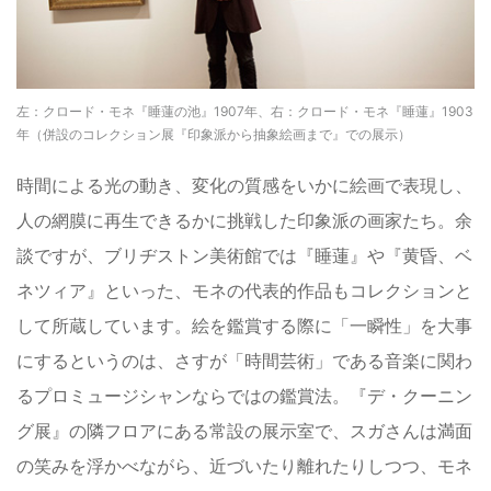
左：クロード・モネ『睡蓮の池』1907年、右：クロード・モネ『睡蓮』1903
年（併設のコレクション展『印象派から抽象絵画まで』での展示）
時間による光の動き、変化の質感をいかに絵画で表現し、
人の網膜に再生できるかに挑戦した印象派の画家たち。余
談ですが、ブリヂストン美術館では『睡蓮』や『黄昏、ベ
ネツィア』といった、モネの代表的作品もコレクションと
して所蔵しています。絵を鑑賞する際に「一瞬性」を大事
にするというのは、さすが「時間芸術」である音楽に関わ
るプロミュージシャンならではの鑑賞法。『デ・クーニン
グ展』の隣フロアにある常設の展示室で、スガさんは満面
の笑みを浮かべながら、近づいたり離れたりしつつ、モネ