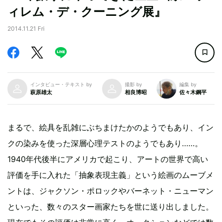
ィレム・デ・クーニング展』
2014.11.21 Fri
インタビュー・テキスト by
撮影 by
編集 by
萩原雄太
相良博昭
佐々木鋼平
まるで、絵具を乱雑にぶちまけたかのようでもあり、イン
クの染みを使った深層心理テストのようでもあり……。
1940年代後半にアメリカで起こり、アートの世界で高い
評価を手に入れた「抽象表現主義」という絵画のムーブメ
ントは、ジャクソン・ポロックやバーネット・ニューマン
といった、数々のスター画家たちを世に送り出しました。