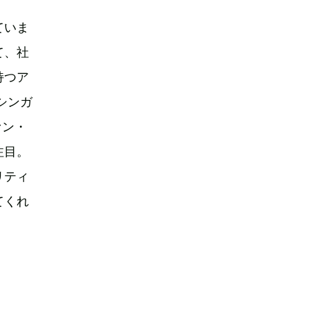
ていま
て、社
持つア
シンガ
ァン・
注目。
リティ
てくれ