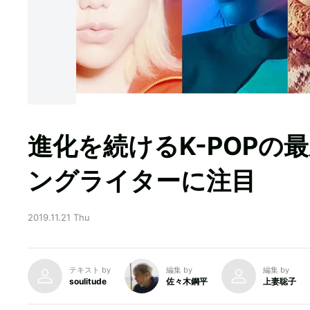
進化を続けるK-POPの
ングライターに注目
2019.11.21 Thu
テキスト by
編集 by
編集 by
soulitude
佐々木鋼平
上妻聡子