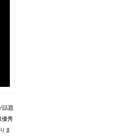
』が話題
最優秀
りま