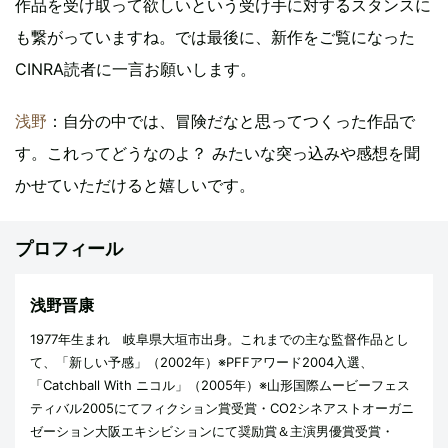
作品を受け取って欲しいという受け手に対するスタンスに
も繋がっていますね。では最後に、新作をご覧になった
CINRA読者に一言お願いします。
浅野
：自分の中では、冒険だなと思ってつくった作品で
す。これってどうなのよ？ みたいな突っ込みや感想を聞
かせていただけると嬉しいです。
プロフィール
浅野晋康
1977年生まれ 岐阜県大垣市出身。これまでの主な監督作品とし
て、「新しい予感」（2002年）※PFFアワード2004入選、
「Catchball With ニコル」（2005年）※山形国際ムービーフェス
ティバル2005にてフィクション賞受賞・CO2シネアストオーガニ
ゼーション大阪エキシビションにて奨励賞＆主演男優賞受賞・