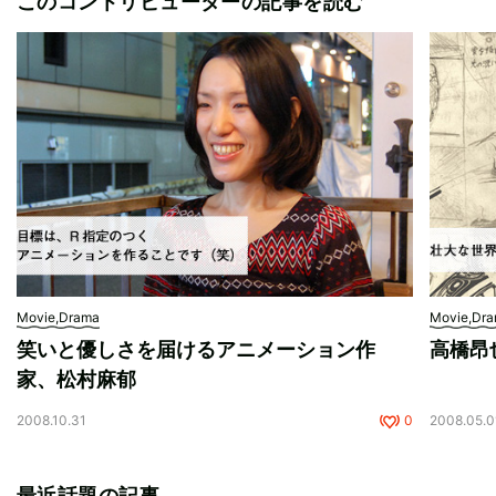
このコントリビューターの記事を読む
Movie,Drama
Movie,Dr
笑いと優しさを届けるアニメーション作
高橋昂
家、松村麻郁
2008.10.31
0
2008.05.0
最近話題の記事