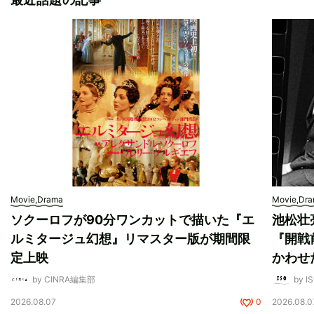
Movie,Drama
Movie,Dr
ソクーロフが90分ワンカットで描いた『エ
池松壮
ルミタージュ幻想』リマスター版が期間限
『開戦
定上映
かわせ
by CINRA編集部
by I
2026.08.07
0
2026.08.0