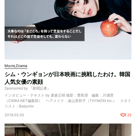
Movie,Drama
シム・ウンギョンが日本映画に挑戦したわけ。韓国
人気女優の素顔
Sponsored by 『新聞記者』
インタビュー・テキスト by 麦倉正樹 撮影：豊島望 編集：川浦慧
（CINRA.NET編集部） ヘアメイク：遠山美和子（THYMON Inc.） スタイ
リスト：Babymix
2019.05.30
22