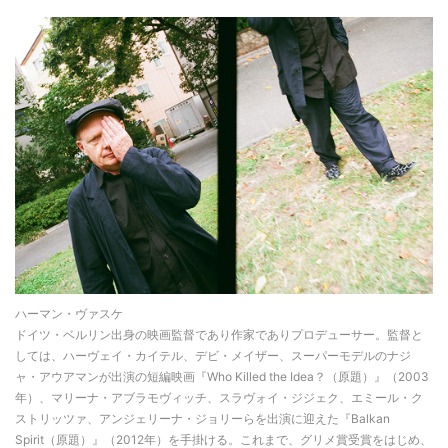
ハーマン・ヴァスケ
ドイツ・ベルリン出身の映画監督であり作家でありプロデューサー。監督と
しては、ハーヴェイ・カイテル、デビ・メイザー、スーパーモデルのナジ
ャ・アウアマンが出演の短編映画『Who Killed the Idea？（原題）』（2003
年）、マリーナ・アブラモヴィッチ、スラヴォイ・ジジェク、エミール・ク
ストリッツァ、アンジェリーナ・ジョリーらを出演に迎えた『Balkan
Spirit（原題）』（2012年）を手掛ける。これまで、グリメ賞受賞をはじめ、