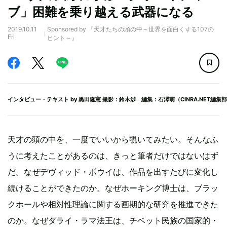
ブ」困難を乗り越える武器になる
2019.10.11
Sponsored by 『天才たちの頭の中～世界を面白くする107の
Fri
ヒント～』
インタビュー・テキスト by
黒田隆憲
撮影：鈴木渉 編集：石澤萌（CINRA.NET編集
天才の頭の中を、一度でいいから覗いてみたい。そんなふ
うに考えたことがあるのは、きっと筆者だけではないはず
だ。なぜデヴィッド・ボウイは、作品を出すたびに変化し
続けることができたのか。なぜホーキング博士は、ブラッ
クホールや相対性理論に関する画期的な研究を推進できた
のか。なぜダライ・ラマ法王は、チベット民族の国家的・