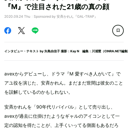
『M』で注目された21歳の真の顔
2020.09.24 Thu
Sponsored by 安斉かれん『GAL-TRAP』
インタビュー・テキスト by
矢島由佳子
撮影：Kay N 編集：川浦慧（CINRA.NET編
avexからデビューし、ドラマ『M 愛すべき人がいて』で
アユ役を演じた、安斉かれん。まだまだ世間は彼女のこと
を誤解しているのかもしれない。
安斉かれんを「90年代リバイバル」として売り出し、
avexが過去に仕掛けたようなギャルのアイコンとして一
定の認知を得たことが、上手くいってる側面もあるだろ