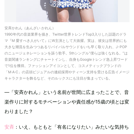
安斉かれん（あんざい かれん）
1990年代の音楽業界を描き、Twitter世界トレンドTop3入りした話題のドラ
マ『M 愛すべき人がいて』にW主演として大抜擢。実は、彼女は世界的にも
大きな潮流を生みつつあるリバイバルサウンドをいち早く取り入れ、J-POP
のニュージェネレーションを謳う歌手。5thシングル“僕らは強くなれる。”は
音楽関連ランキングにチャートインし、自身もGoogleトレンド急上昇ワード
で1位を獲得。ファッションアイコンとして、コスメティックブランドの
「M·A·C」の店頭ビジュアルの連続採用やティーン支持を受ける広告イメージ
キャラクターを飾るなど、そのルックスにも注目が集まっている。
―「安斉かれん」という名前が世間に広まったことで、音
楽作りに対するモチベーションや責任感が15歳の頃とは変
わりました？
安斉
：いえ、もともと「有名になりたい」みたいな気持ち