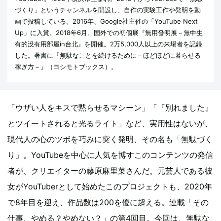
づくり」というチャンネルを開設し、自作の実験工作や発明を動
画で投稿している。2016年、Google社主催の「YouTube Next
Up」に入賞。2018年6月、国外での初個展『無用發明展－無中生
有的没有用部屋in台北』を開催。2万5,000人以上の来場者を記録
した。著書に『無駄なことを続けるために－ほどほどに暮らせる
稼ぎ方－』（ヨシモトブックス）。
「ウザい人をキスで黙らせるマシーン」「『別れました』
とツイートされると光るライト」など、実用性はないが、
現代人の心のツボを巧みに突く発明、その名も「無駄づく
り」。YouTubeを中心に人気を博すこのコンテンツの発信
者が、クリエイターの藤原麻里菜さんだ。元芸人である彼
女がYouTuberとして始めたこのプロジェクトも、2020年
で8年目を迎え、作品数は200を優に超える。連載「その
仕事、やめる？やめない？」の第4回目。今回は、無駄な