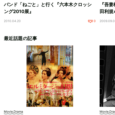
バンド「ねごと」と行く『六本木クロッシ
『吾妻
ング2010展』
田利規
2010.04.20
0
2009.09.
最近話題の記事
Movie,Drama
Movie,Dr