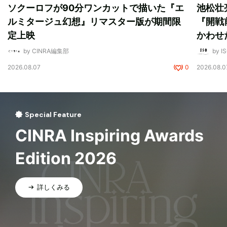
ソクーロフが90分ワンカットで描いた『エ
池松壮
ルミタージュ幻想』リマスター版が期間限
『開戦
定上映
かわせ
by CINRA編集部
by I
2026.08.07
0
2026.08.0
Special Feature
CINRA Inspiring Awards
Edition 2026
詳しくみる