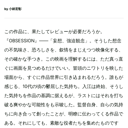
by
小林宏彰
この作品に、果たしてレビューが必要だろうか。
『OBSESSION』――「妄想、強迫観念」。そうした想念
の不気味さ、恐ろしさを、叙情をまじえつつ映像化する、
その確かな手つき。この映画を理解するには、ただ真っ直
ぐに画面を見つめるだけでいい。冒頭のニワトリを映した
場面から、すぐに作品世界に引き込まれるだろう。誰もが
感じる、10代の頃の鬱屈した気持ち。入江は終始、そうし
た気持ちを作品の基調に据えるが、ラストにはそれを打ち
破る爽やかな可能性をも示唆した。監督自身、自らの気持
ちに向き合って創ったことが、明瞭に伝わってくる作品で
ある。それにしても、素敵な役者たちを集めたものです