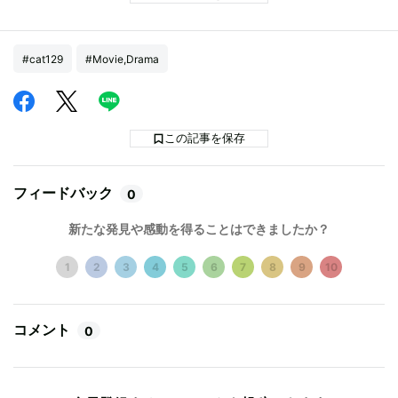
#cat129
#Movie,Drama
この記事を保存
フィードバック
0
新たな発見や感動を得ることはできましたか？
1
2
3
4
5
6
7
8
9
10
コメント
0