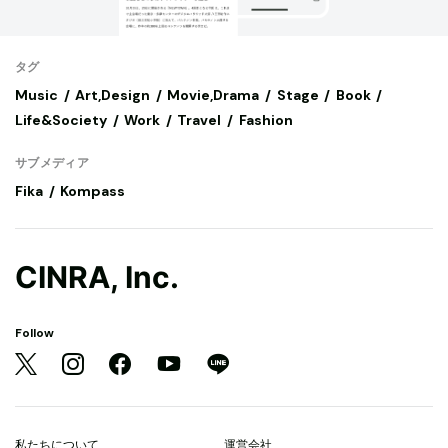
タグ
Music
Art,Design
Movie,Drama
Stage
Book
Life&Society
Work
Travel
Fashion
サブメディア
Fika
Kompass
CINRA, Inc.
Follow
私たちについて
運営会社