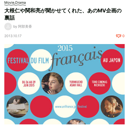
Movie,Drama
大根仁や関和亮が聞かせてくれた、あのMV企画の
裏話
by 阿部美香
2013.10.17
0