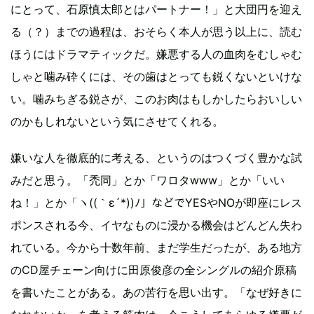
にとって、石原慎太郎とはパートナー！」と大団円を迎え
る（？）までの過程は、おそらく本人が思う以上に、読む
ほうにはドラマティックだ。嫌悪する人の血肉をむしゃむ
しゃと噛み砕くには、その歯はとっても鋭くないといけな
い。噛みちぎる鋭さが、このお肉はもしかしたらおいしい
のかもしれないという気にさせてくれる。
嫌いな人を徹底的に考える、というのはつくづく豊かな試
みだと思う。「禿同」とか「ワロタwww」とか「いい
ね！」とか「ヽ((｀ε´*))ﾉ」などでYESやNOが即座にレス
ポンスされる今、イヤなものに浸かる機会はどんどん失わ
れている。今から十数年前、まだ学生だったが、ある地方
のCD屋チェーン向けに田原俊彦の全シングルの紹介原稿
を書いたことがある。あの苦行を思い出す。「なぜ好きに