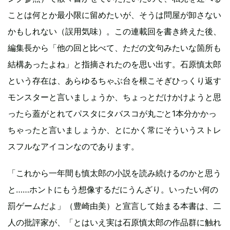
ことは何とか最小限に留めたいが、そうは問屋が卸さない
かもしれない（誤用気味）。この連載回を書き終えた後、
編集長から「他の回と比べて、ただの文句みたいな箇所も
結構あったよね」と指摘されたのを思い出す。石原慎太郎
という存在は、あらゆるちゃぶ台を根こそぎひっくり返す
モンスターと言いましょうか、ちょっとだけかけようと思
ったら蓋がとれてパスタにタバスコが丸ごと1本分かかっ
ちゃったと言いましょうか、とにかく常にそういうストレ
スフルなアイコンなのであります。
「これから一年間も慎太郎の小説を読み続けるのかと思う
と……ホントにもう想像するだにうんざり。いったい何の
罰ゲームだよ」（豊崎由美）と宣言して始まる本書は、二
人の批評家が、「とはいえ実は石原慎太郎の作品群に触れ