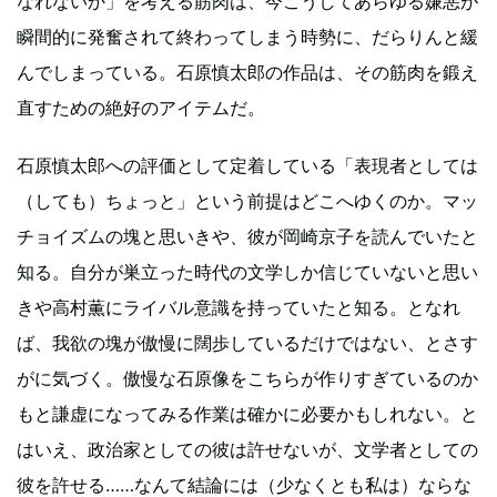
なれないか」を考える筋肉は、今こうしてあらゆる嫌悪が
瞬間的に発奮されて終わってしまう時勢に、だらりんと緩
んでしまっている。石原慎太郎の作品は、その筋肉を鍛え
直すための絶好のアイテムだ。
石原慎太郎への評価として定着している「表現者としては
（しても）ちょっと」という前提はどこへゆくのか。マッ
チョイズムの塊と思いきや、彼が岡崎京子を読んでいたと
知る。自分が巣立った時代の文学しか信じていないと思い
きや高村薫にライバル意識を持っていたと知る。となれ
ば、我欲の塊が傲慢に闊歩しているだけではない、とさす
がに気づく。傲慢な石原像をこちらが作りすぎているのか
もと謙虚になってみる作業は確かに必要かもしれない。と
はいえ、政治家としての彼は許せないが、文学者としての
彼を許せる……なんて結論には（少なくとも私は）ならな