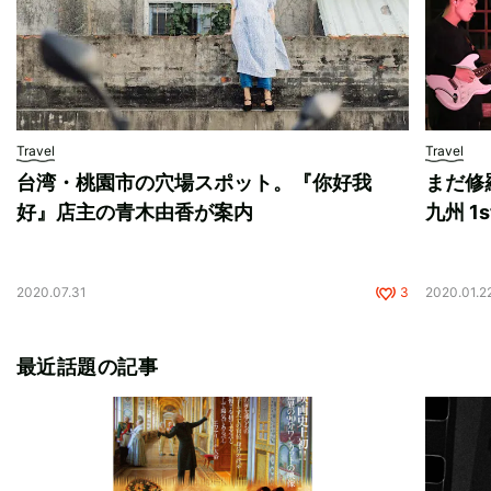
Travel
Travel
台湾・桃園市の穴場スポット。『你好我
まだ修
好』店主の青木由香が案内
九州 1s
2020.07.31
3
2020.01.2
最近話題の記事