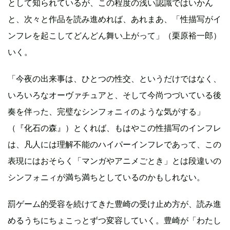
として知られているが、この程度の浅い認識ではいかん
と、次々と作品を読み進めれば、あれまあ、「性描写がイ
ンフレを起こしてどんどん舞い上がって」（栗原裕一郎）
いく。
「今夜の出来事は、ひとつの性交、というだけではなく、
いろいろなオーヴァチュアと、そして今尚つづいている後
奏を伴った、完璧なシンフォニィのような気がする」
（『化石の森』）とくれば、もはやこの性描写のインフレ
は、凡人には理解不能のハイパーインフレであって、この
表現にはおそらく「マンガやアニメごとき」とは段違いの
シンフォニィが満ち満ちとしているのかもしれない。
罰ゲーム的受容を続けてきた豊崎の受け止め方が、読み進
めるうちにちょこっとずつ変容していく。豊崎が「わたし