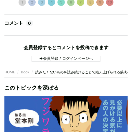
1
2
3
4
5
6
7
8
9
10
コメント
0
会員登録するとコメントを投稿できます
会員登録 / ログインページへ
HOME
Book
読みたくないものを読み続けることで鍛え上げられる筋肉の
このトピックを深ぼる