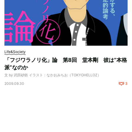
Life&Society
「フジワラノリ化」論 第8回 堂本剛 彼は“本格
派”なのか
文 by 武田砂鉄 イラスト：なかおみちお（TOKYOHELLOZ）
2009.09.30
3