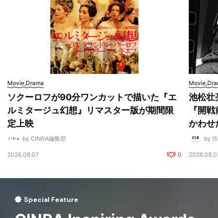
Movie,Drama
Movie,Dr
ソクーロフが90分ワンカットで描いた『エ
池松壮
ルミタージュ幻想』リマスター版が期間限
『開戦
定上映
かわせ
by CINRA編集部
by I
2026.08.07
0
2026.08.0
Special Feature