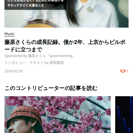
Music
藤原さくらの成長記録。僅か2年、上京からビルボ
ードに立つまで
Sponsored by 藤原さくら『good morning』
インタビュー・テキスト by 黒田隆憲
2016.02.18
1
このコントリビューターの記事を読む