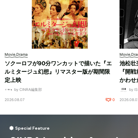
Movie,Drama
Movie,Dr
ソクーロフが90分ワンカットで描いた『エ
池松壮
ルミタージュ幻想』リマスター版が期間限
『開戦
定上映
かわせ
by CINRA編集部
by I
2026.08.07
0
2026.08.0
Special Feature