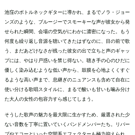
池窪のボトルネックギターに導かれ、まるでノラ・ジョー
ンズのような、ブルージーでスモーキーな声が彼女から発
せられた瞬間、会場の空気がにわかに濃密になった。もう
何度も繰り返し音源を聴いてきたはずなのに、目の前で歌
う、まだあどけなさが残った彼女の出で立ちと声のギャッ
プには、やはり戸惑いを禁じ得ない。聴き手の心のひだに
優しく染み込むような低い声から、鼓膜を心地よくくすぐ
るような高い声まで、息継ぎのニュアンスも含めて自在に
使い分ける歌唱スタイルに、まるで酸いも甘いも噛み分け
た大人の女性の包容力すら感じてしまう。
そうした歌声の魅力を最大限に生かすため、厳選された少
ない音数を丁寧に置いていくバンドメンバーたち。リバー
ブやエコーといった空間系エフェクターも極力抑えられ、