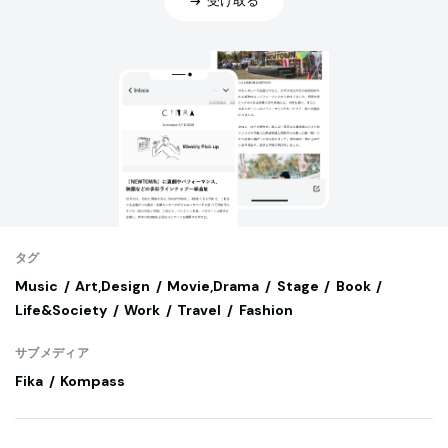
受け取る
タグ
Music
Art,Design
Movie,Drama
Stage
Book
Life&Society
Work
Travel
Fashion
サブメディア
Fika
Kompass