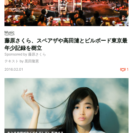
Music
藤原さくら、スペアザや高田漣とビルボード東京最
年少記録を樹立
Sponsored by 藤原さくら
テキスト by 黒田隆憲
2016.02.01
1