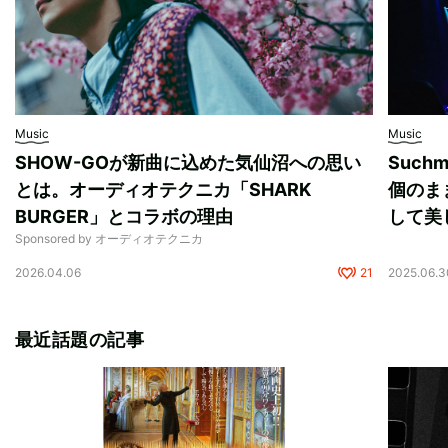
Music
Music
SHOW-GOが新曲に込めた気仙沼への思い
Suc
とは。オーディオテクニカ「SHARK
個のま
BURGER」とコラボの理由
して美
Sponsored by オーディオテクニカ
2026.04.06
21
2025.06.3
最近話題の記事