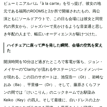
ビューミニアルバム『à la carte』を引っ提げ、彼女の地
元である福岡のROOMSと2か所で開催されたもの。両公
演ともにソールドアウトで、この日も会場には彼女と同世
代の男女から、ジャズバーで見かけるような音楽通と思し
き年配の人まで、幅広いオーディエンスが駆けつけた。
ハイチェアに座って声を発した瞬間、会場の空気を変え
た
開演時間を10分ほど過ぎたところで客電が落ち、ジョン・
メイヤーの“Clarity”が流れる中ステージにバンドメンバー
が現れる。この日のサポートは、池窪浩一（Gt）、岩崎な
おみ（Ba）、平里修一（Dr）、そして、藤原さくらファ
ンの間では「けいこりん」のニックネームでお馴染み
Keiko（Key）の四人。そして最後に、白いドレスの上か