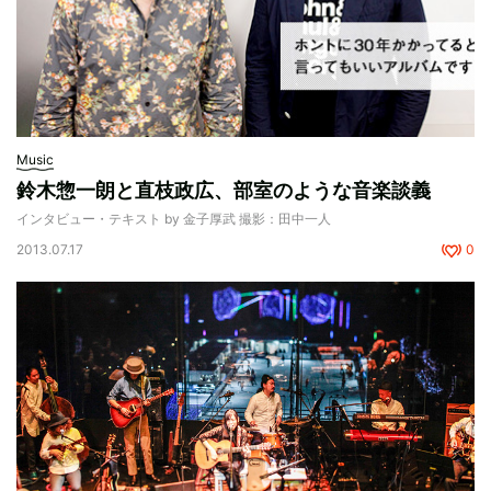
Music
鈴木惣一朗と直枝政広、部室のような音楽談義
インタビュー・テキスト by 金子厚武 撮影：田中一人
2013.07.17
0