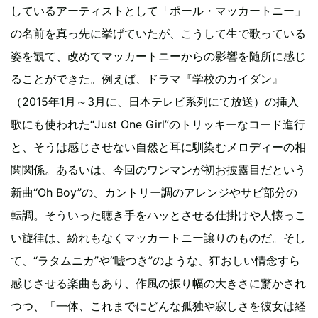
しているアーティストとして「ポール・マッカートニー」
の名前を真っ先に挙げていたが、こうして生で歌っている
姿を観て、改めてマッカートニーからの影響を随所に感じ
ることができた。例えば、ドラマ『学校のカイダン』
（2015年1月～3月に、日本テレビ系列にて放送）の挿入
歌にも使われた“Just One Girl”のトリッキーなコード進行
と、そうは感じさせない自然と耳に馴染むメロディーの相
関関係。あるいは、今回のワンマンが初お披露目だという
新曲“Oh Boy”の、カントリー調のアレンジやサビ部分の
転調。そういった聴き手をハッとさせる仕掛けや人懐っこ
い旋律は、紛れもなくマッカートニー譲りのものだ。そし
て、“ラタムニカ”や“嘘つき”のような、狂おしい情念すら
感じさせる楽曲もあり、作風の振り幅の大きさに驚かされ
つつ、「一体、これまでにどんな孤独や寂しさを彼女は経