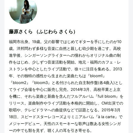
藤原さくら
（ふじわら さくら）
福岡市出身。19歳。父の影響ではじめてギターを手にしたのが10
歳。洋邦問わず多様な音楽に自然と親しむ幼少期を過ごす。高校
進学後、シンガーソングライターへの憧れからオリジナル曲の制
作をはじめ、少しずつ音楽活動を開始。地元・福岡のカフェ・レ
ストランを中心としたライブ活動で、徐々に注目を集める。2013
年、その独特の感性から生まれた楽曲たちは『bloom1』
『bloom2』『bloom3』と名付けられた自主制作盤(各4曲入)とし
てライブ会場を中心に販売し完売。2014年3月、高校卒業と上京
を機に、それら楽曲と新曲を含んだフルアルバム『full bloom』を
リリース。楽曲制作やライブ活動を本格的に開始し、CM出演での
歌唱や、テレビドラマへの曲提供などで話題となる。2015年3月
18日、スピードスターレコーズよりミニアルバム『à la carte』で
メジャーデビュー。天性のスモーキーな歌声は数ある女性シンガ
ーの中でも類を見ず、聴く人の耳を引き寄せる。