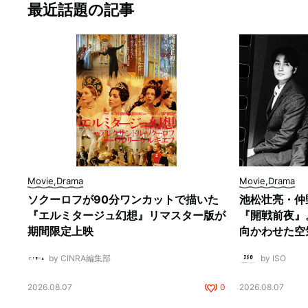
最近話題の記事
Movie,Drama
Movie,Drama
ソクーロフが90分ワンカットで描いた
池松壮亮・仲
『エルミタージュ幻想』リマスター版が
『開戦前夜』
期間限定上映
向かわせた空
by CINRA編集部
by ISO
2026.08.07
0
2026.08.07