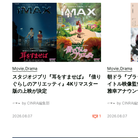
Movie,Drama
Movie,Drama
スタジオジブリ『耳をすませば』『借り
朝ドラ『ブラ
ぐらしのアリエッティ』4Kリマスター
イトル映像監
版の上映が決定
雅幸アナウン
by CINRA編集部
by CINRA
2026.08.07
1
2026.08.07