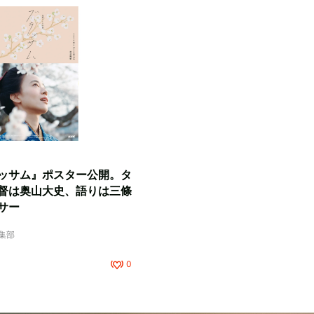
ッサム』ポスター公開。タ
督は奥山大史、語りは三條
サー
編集部
0