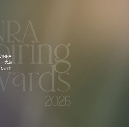
NRA
里、大島
れる作