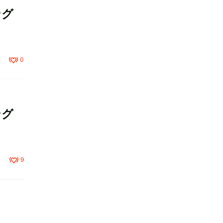
ング
0
ング
9