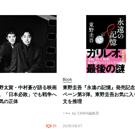
Book
野太賀・中村蒼が語る映画
東野圭吾『永遠の記憶』発売記念
。「日本必敗」でも戦争へ
ペーン第3弾。東野圭吾お気に入
気の正体
文を推理
by CINRA編集部
51
2026.08.07