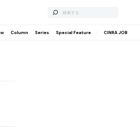
ew
Column
Series
Special Feature
CINRA JOB