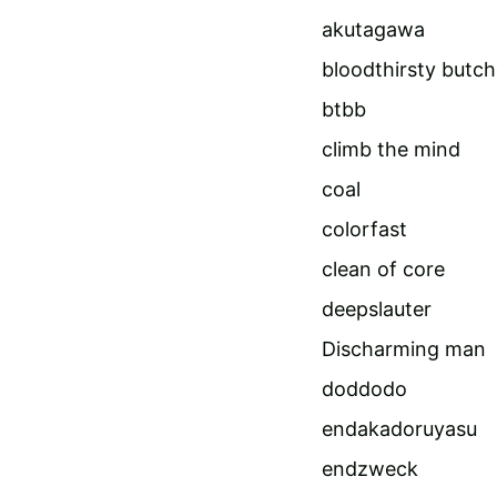
akutagawa
bloodthirsty butch
btbb
climb the mind
coal
colorfast
clean of core
deepslauter
Discharming man
doddodo
endakadoruyasu
endzweck