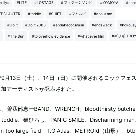
#ワッツーシゾンビ
ellys
#LITE
#LOSTAGE
#YOMOYA
#nhh
#マヒルノ
EPSLAUTER
#toddle
#SHIFT
#about me
#Do it
#Do it 2008
#endakadoruyasu
#endzweck
#hokous
#ギリギリBOY
#The Sun
#to overflow evidence
#what ever film
9月13日（土）、14日（日）に開催されるロックフェス
2弾追加アーティストが発表された。
部恵一BAND、WRENCH、bloodthirsty butche
le、toddle、猫ひろし、PANIC SMILE、Discharming ma
 in too large field、T.G Atlas、METROId（山形）、b