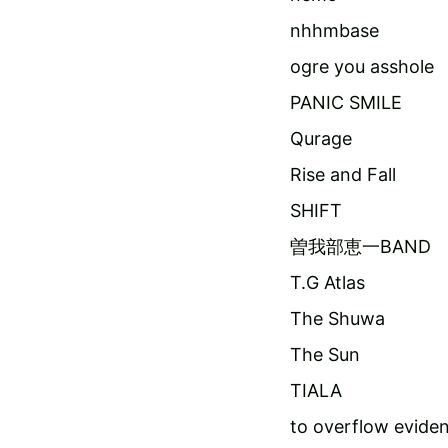
nhhmbase
ogre you asshole
PANIC SMILE
Qurage
Rise and Fall
SHIFT
曽我部恵一BAND
T.G Atlas
The Shuwa
The Sun
TIALA
to overflow evide