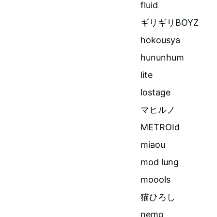
fluid
ギリギリBOYZ
hokousya
hununhum
lite
lostage
マヒルノ
METROId
miaou
mod lung
moools
猫ひろし
nemo