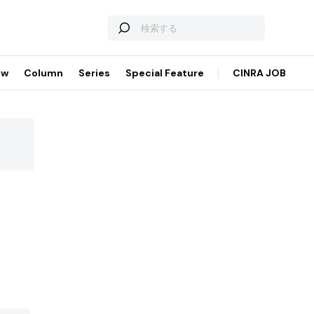
ew
Column
Series
Special Feature
CINRA JOB