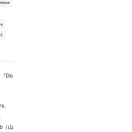
mbase
ya
Z
『Do
rs、
n、
tbb（山