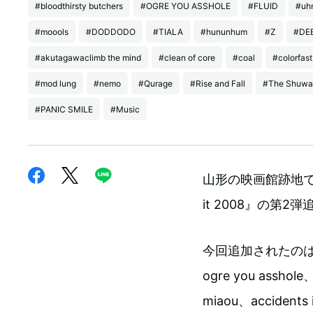
#bloodthirsty butchers
#OGRE YOU ASSHOLE
#FLUID
#uhn
#moools
#DODDODO
#TIALA
#hununhum
#Z
#DE
#akutagawaclimb the mind
#clean of core
#coal
#colorfast
#mod lung
#nemo
#Qurage
#Rise and Fall
#The Shuwa
#PANIC SMILE
#Music
山形の映画館跡地で
it 2008』の第
今回追加されたのは、曽我
ogre you assho
miaou、accidents