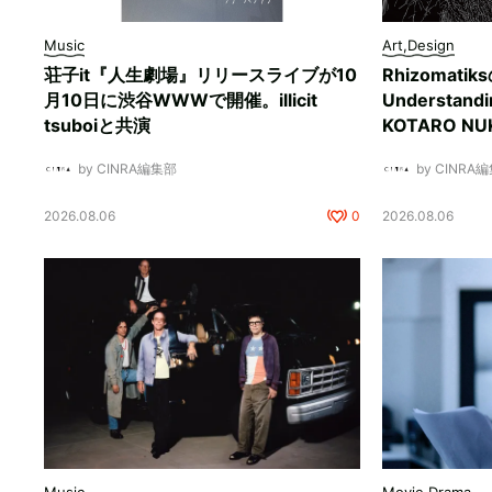
Music
Art,Design
荘子it『人生劇場』リリースライブが10
Rhizomati
月10日に渋谷WWWで開催。illicit
Understan
tsuboiと共演
KOTARO 
by CINRA編集部
by CINRA
2026.08.06
0
2026.08.06