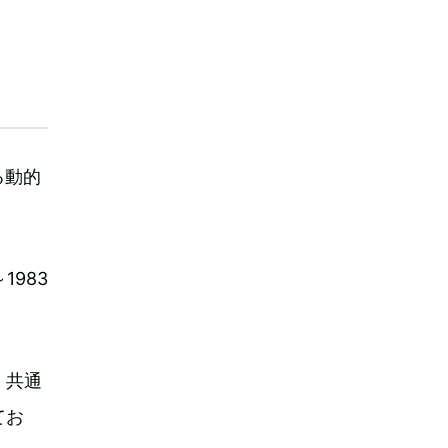
る動的
1983
く共通
てお