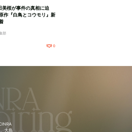
田美桜が事件の真相に迫
原作『白鳥とコウモリ』新
着
編集部
0
NRA
里、大島