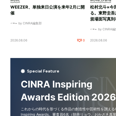
Music
Movie,Drama
WEEZER、単独来日公演を来年2月に開
松村北斗×今
催
る。東野圭吾
規場面写真到
by CINRA編集部
by CINRA
2026.08.06
0
2026.08.06
Special Feature
CINRA Inspiring
Awards Edition 2026
これからの時代を形づくる作品の創造性や芸術性を讃えるCI
Inspiring Awards。審査員6名（朝井リョウ、おかざき真