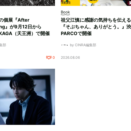
Book
ksの個展『After
祖父江慎に感謝の気持ちを伝える
ding』が9月12日から
『そぶちゃん、ありがとう。』渋
NUKAGA（天王洲）で開催
PARCOで開催
編集部
by CINRA編集部
0
2026.08.06