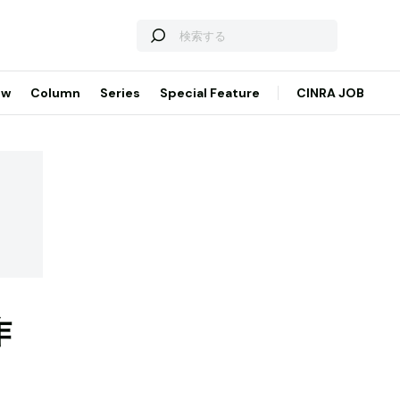
ew
Column
Series
Special Feature
CINRA JOB
作