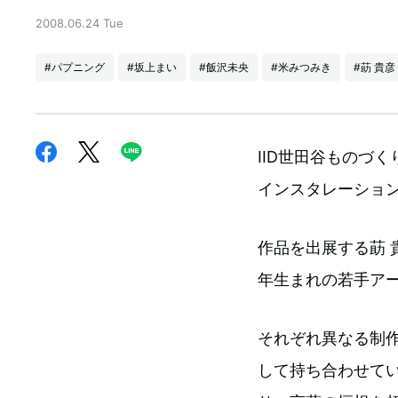
2008.06.24 Tue
#パプニング
#坂上まい
#飯沢未央
#米みつみき
#莇 貴彦
IID世田谷ものづく
インスタレーショ
作品を出展する莇 
年生まれの若手ア
それぞれ異なる制
して持ち合わせて