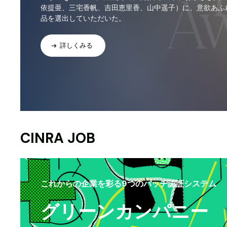
依提亜、三宅香帆、吉田恵里香、山中遥子）に、意欲あふ
品を選出していただいた。
詳しくみる
CINRA JOB
これからの企業を彩る9つのバッヂ認証システム
グリーンカンパニー