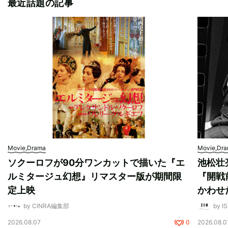
最近話題の記事
Movie,Drama
Movie,Dr
ソクーロフが90分ワンカットで描いた『エ
池松壮
ルミタージュ幻想』リマスター版が期間限
『開戦
定上映
かわせ
by CINRA編集部
by I
2026.08.07
0
2026.08.0