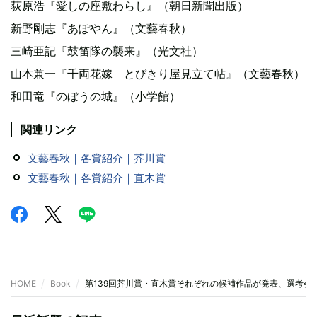
荻原浩『愛しの座敷わらし』（朝日新聞出版）
新野剛志『あぽやん』（文藝春秋）
三崎亜記『鼓笛隊の襲来』（光文社）
山本兼一『千両花嫁 とびきり屋見立て帖』（文藝春秋）
和田竜『のぼうの城』（小学館）
関連リンク
文藝春秋｜各賞紹介｜芥川賞
文藝春秋｜各賞紹介｜直木賞
HOME
Book
第139回芥川賞・直木賞それぞれの候補作品が発表、選考会は