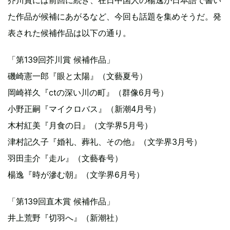
た作品が候補にあがるなど、今回も話題を集めそうだ。発
表された候補作品は以下の通り。
「第139回芥川賞 候補作品」
磯崎憲一郎『眼と太陽』（文藝夏号）
岡崎祥久『ctの深い川の町』（群像6月号）
小野正嗣『マイクロバス』（新潮4月号）
木村紅美『月食の日』（文学界5月号）
津村記久子『婚礼、葬礼、その他』（文学界3月号）
羽田圭介『走ル』（文藝春号）
楊逸『時が滲む朝』（文学界6月号）
「第139回直木賞 候補作品」
井上荒野『切羽へ』（新潮社）