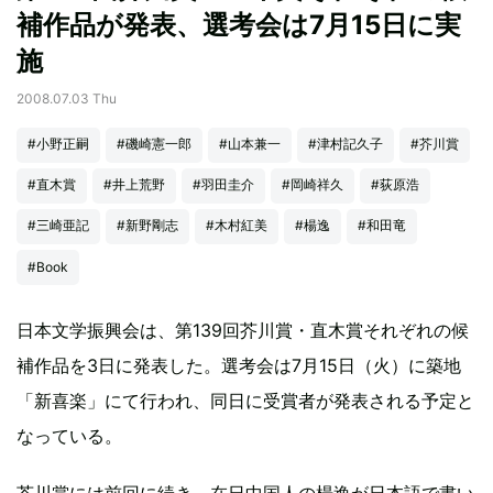
補作品が発表、選考会は7月15日に実
施
2008.07.03 Thu
#小野正嗣
#磯崎憲一郎
#山本兼一
#津村記久子
#芥川賞
#直木賞
#井上荒野
#羽田圭介
#岡崎祥久
#荻原浩
#三崎亜記
#新野剛志
#木村紅美
#楊逸
#和田竜
#Book
日本文学振興会は、第139回芥川賞・直木賞それぞれの候
補作品を3日に発表した。選考会は7月15日（火）に築地
「新喜楽」にて行われ、同日に受賞者が発表される予定と
なっている。
芥川賞には前回に続き、在日中国人の楊逸が日本語で書い