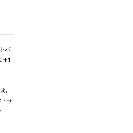
トバ
9年1
結成。
ド・サ
.、