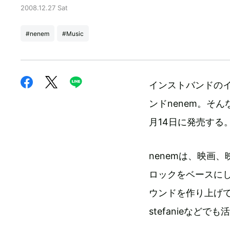
2008.12.27 Sat
#nenem
#Music
インストバンドの
ンドnenem。そんな
月14日に発売する
nenemは、映画
ロックをベースに
ウンドを作り上げてき
stefanieなどで