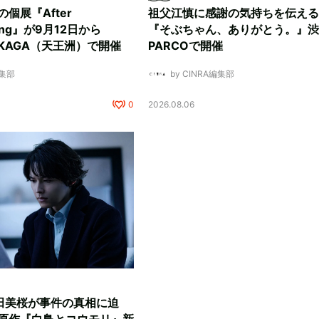
ksの個展『After
祖父江慎に感謝の気持ちを伝える
ding』が9月12日から
『そぶちゃん、ありがとう。』渋
NUKAGA（天王洲）で開催
PARCOで開催
編集部
by CINRA編集部
0
2026.08.06
田美桜が事件の真相に迫