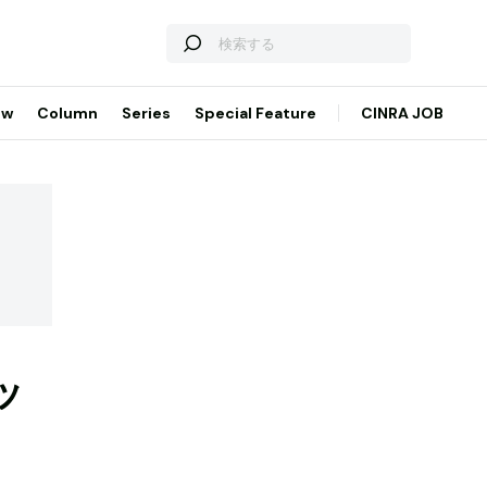
ew
Column
Series
Special Feature
CINRA JOB
ッ