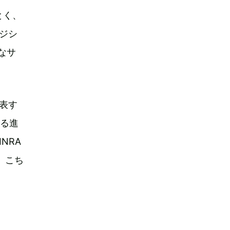
とく、
ージシ
度なサ
代表す
なる進
NRA
定。こち