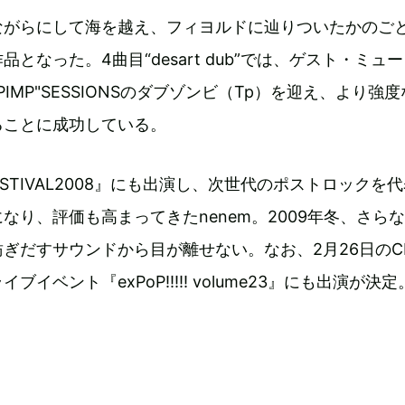
ながらにして海を越え、フィヨルドに辿りついたかのご
となった。4曲目“desart dub”では、ゲスト・ミュ
"PIMP"SESSIONSのダブゾンビ（Tp）を迎え、より強
ることに成功している。
FESTIVAL2008』にも出演し、次世代のポストロックを
なり、評価も高まってきたnenem。2009年冬、さら
ぎだすサウンドから目が離せない。なお、2月26日のCI
イベント『exPoP!!!!! volume23』にも出演が決
。