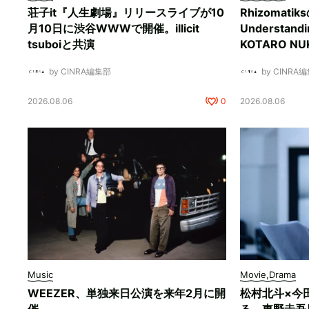
荘子it『人生劇場』リリースライブが10
Rhizomati
月10日に渋谷WWWで開催。illicit
Understan
tsuboiと共演
KOTARO 
by CINRA編集部
by CINRA
2026.08.06
0
2026.08.06
Music
Movie,Drama
WEEZER、単独来日公演を来年2月に開
松村北斗×今