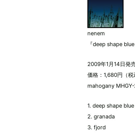
nenem
『deep shape blu
2009年1月14日発
価格：1,680円（
mahogany MHGY-
1. deep shape blue
2. granada
3. fjord