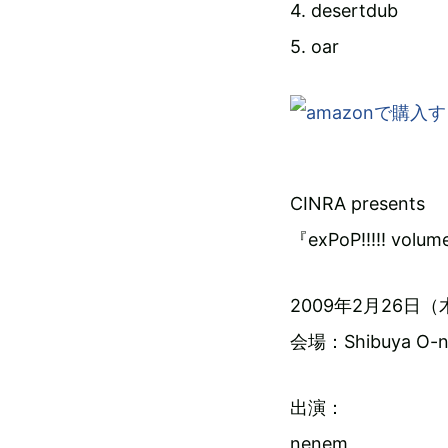
4. desertdub
5. oar
CINRA presents
『exPoP!!!!! volu
2009年2月26日（木）O
会場：Shibuya O-n
出演：
nenem