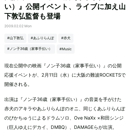
い）』公開イベント、ライブに加え山
下敦弘監督も登場
2009.02.02 Mon
#山下敦弘
#あふりらんぽ
#赤犬
#ノン子36歳（家事手伝い）
#Music
現在公開中の映画『ノン子36歳（家事手伝い）』の公開
応援イベントが、2月11日（水）に大阪の難波ROCKETSで
開催される。
出演は『ノン子36歳（家事手伝い）』の音楽を手がけた
赤犬のアキラやあふりらんぽのオニ、同じくあふりらんぽ
のぴかちゅうによるドラムソロ、Ove NaXx ×和田シンジ
（巨人ゆえにデカイ、DMBQ）、DAMAGEらが出演。