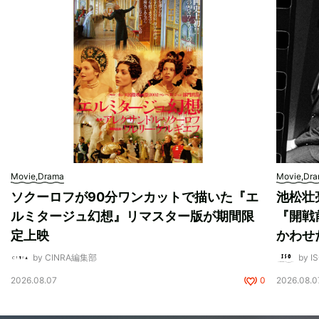
Movie,Drama
Movie,Dr
ソクーロフが90分ワンカットで描いた『エ
池松壮
ルミタージュ幻想』リマスター版が期間限
『開戦
定上映
かわせ
by CINRA編集部
by I
2026.08.07
0
2026.08.0