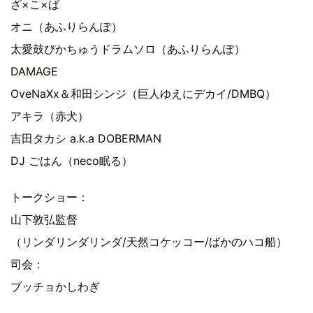
ざ×こ×ば
オニ（あふりらんぽ）
太愛鼓ぴかちゅうドラムソロ（あふりらんぽ）
DAMAGE
OveNaXx＆和田シンジ（巨人ゆえにデカイ/DMBQ）
アキラ（赤犬）
吉田タカシ a.k.a DOBERMAN
DJ ごはん（neco眠る）
トークショー：
山下敦弘監督
（リンダリンダリンダ/天然コケッコー/ばかのハコ船）
司会：
ブッチョかしわぎ