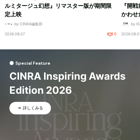
ルミタージュ幻想』リマスター版が期間限
『開戦
定上映
かわせ
by CINRA編集部
by I
2026.08.07
0
2026.08.0
Special Feature
CINRA Inspiring Awards
Edition 2026
詳しくみる