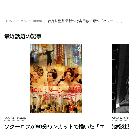
HOME
Movie,Drama
行定勲監督最新作は吉田修一原作『パレード』、主
最近話題の記事
Movie,Drama
Movie,Dr
ソクーロフが90分ワンカットで描いた『エ
池松壮