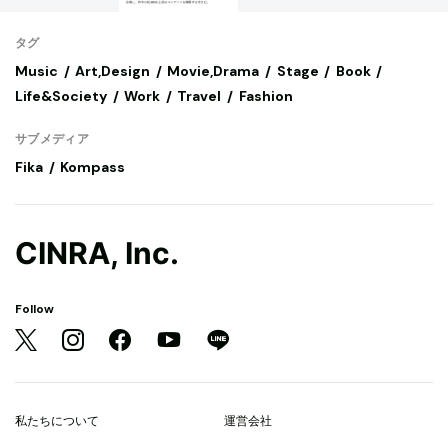
タグ
Music
Art,Design
Movie,Drama
Stage
Book
Life&Society
Work
Travel
Fashion
サブメディア
Fika
Kompass
CINRA, Inc.
Follow
私たちについて
運営会社