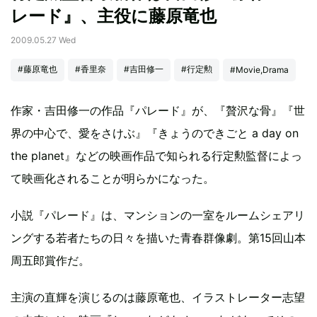
レード』、主役に藤原竜也
2009.05.27 Wed
#藤原竜也
#香里奈
#吉田修一
#行定勲
#Movie,Drama
作家・吉田修一の作品『パレード』が、『贅沢な骨』『世
界の中心で、愛をさけぶ』『きょうのできごと a day on
the planet』などの映画作品で知られる行定勲監督によっ
て映画化されることが明らかになった。
小説『パレード』は、マンションの一室をルームシェアリ
ングする若者たちの日々を描いた青春群像劇。第15回山本
周五郎賞作だ。
主演の直輝を演じるのは藤原竜也、イラストレーター志望