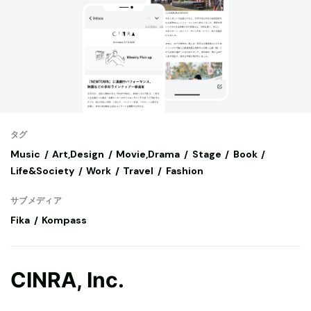
タグ
Music
Art,Design
Movie,Drama
Stage
Book
Life&Society
Work
Travel
Fashion
サブメディア
Fika
Kompass
CINRA, Inc.