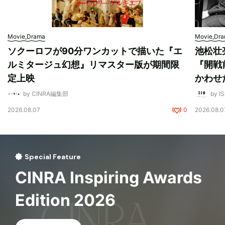
Movie,Drama
Movie,Dr
ソクーロフが90分ワンカットで描いた『エ
池松壮
ルミタージュ幻想』リマスター版が期間限
『開戦
定上映
かわせ
by CINRA編集部
by I
2026.08.07
0
2026.08.0
Special Feature
CINRA Inspiring Awards
Edition 2026