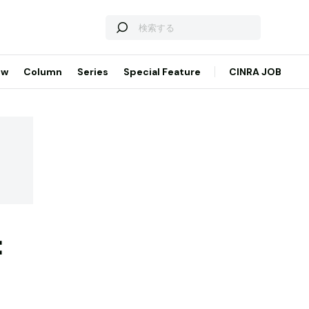
ew
Column
Series
Special Feature
CINRA JOB
：