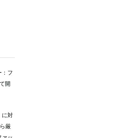
ー：フ
にて開
」に対
から厳
ファッ