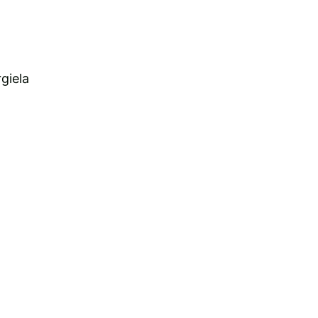
giela
t