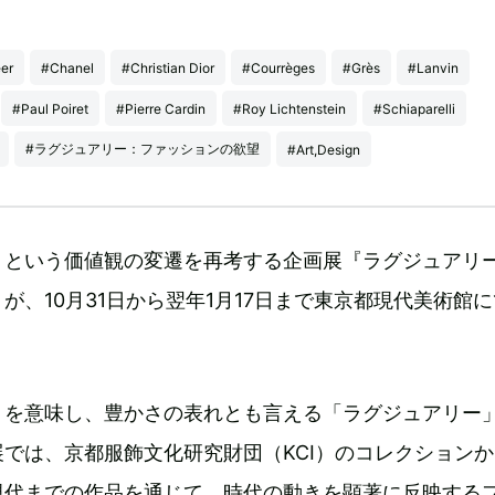
er
#Chanel
#Christian Dior
#Courrèges
#Grès
#Lanvin
#Paul Poiret
#Pierre Cardin
#Roy Lichtenstein
#Schiaparelli
#ラグジュアリー：ファッションの欲望
#Art,Design
」という価値観の変遷を再考する企画展『ラグジュアリ
が、10月31日から翌年1月17日まで東京都現代美術館
」を意味し、豊かさの表れとも言える「ラグジュアリー
では、京都服飾文化研究財団（KCI）のコレクション
現代までの作品を通じて、時代の動きを顕著に反映する