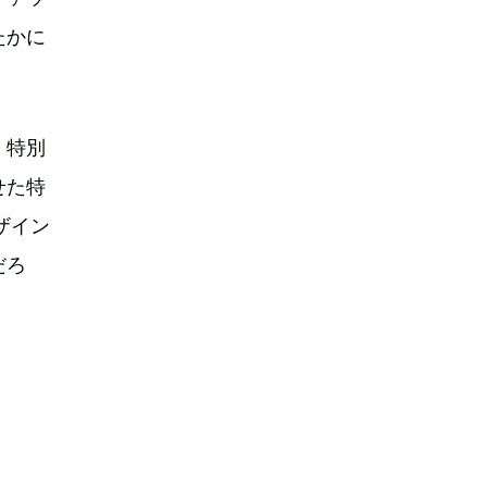
たかに
、特別
せた特
ザイン
だろ