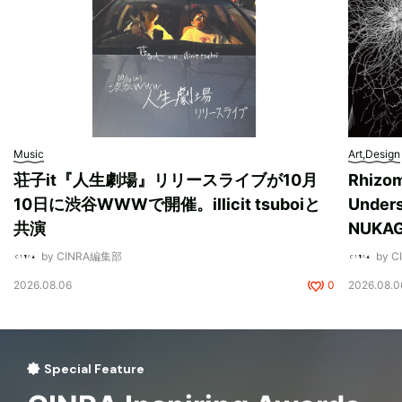
Music
Art,Design
荘子it『人生劇場』リリースライブが10月
Rhizo
10日に渋谷WWWで開催。illicit tsuboiと
Unde
共演
NUK
by CINRA編集部
by 
2026.08.06
0
2026.08.0
Special Feature