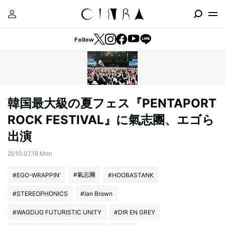
Follow
韓国最大級の夏フェス『PENTAPORT
ROCK FESTIVAL』に氣志團、エゴら
出演
2010.07.19 Mon
#氣志團
#EGO-WRAPPIN'
#HOOBASTANK
#STEREOPHONICS
#Ian Brown
#WAGDUG FUTURISTIC UNITY
#DIR EN GREY