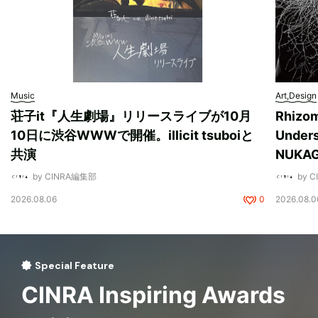
Music
Art,Design
荘子it『人生劇場』リリースライブが10月
Rhizo
10日に渋谷WWWで開催。illicit tsuboiと
Unde
共演
NUK
by CINRA編集部
by 
2026.08.06
0
2026.08.0
Special Feature
CINRA Inspiring Awards