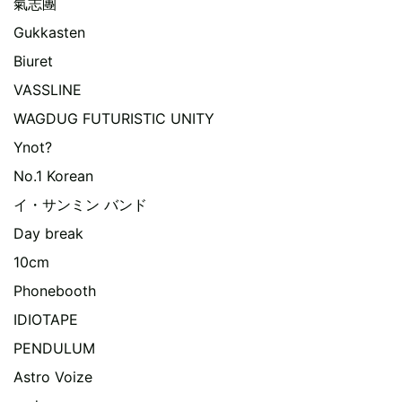
氣志團
Gukkasten
Biuret
VASSLINE
WAGDUG FUTURISTIC UNITY
Ynot?
No.1 Korean
イ・サンミン バンド
Day break
10cm
Phonebooth
IDIOTAPE
PENDULUM
Astro Voize