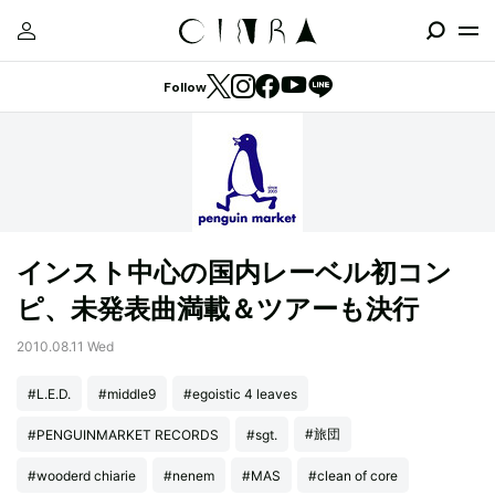
Follow
インスト中心の国内レーベル初コン
ピ、未発表曲満載＆ツアーも決行
2010.08.11 Wed
#L.E.D.
#middle9
#egoistic 4 leaves
#旅団
#PENGUINMARKET RECORDS
#sgt.
#wooderd chiarie
#nenem
#MAS
#clean of core