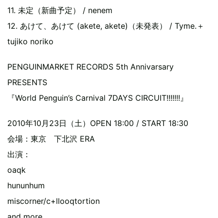
11. 未定（新曲予定） / nenem
12. あけて、あけて (akete, akete)（未発表） / Tyme.＋
tujiko noriko
PENGUINMARKET RECORDS 5th Annivarsary
PRESENTS
『World Penguin’s Carnival 7DAYS CIRCUIT!!!!!!!』
2010年10月23日（土）OPEN 18:00 / START 18:30
会場：東京 下北沢 ERA
出演：
oaqk
hununhum
miscorner/c+llooqtortion
and more