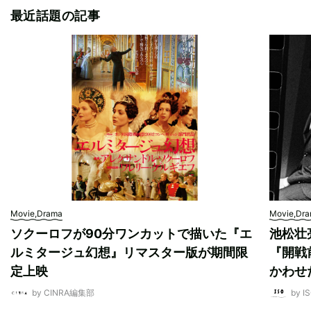
最近話題の記事
Movie,Drama
Movie,Dr
ソクーロフが90分ワンカットで描いた『エ
池松壮
ルミタージュ幻想』リマスター版が期間限
『開戦
定上映
かわせ
by CINRA編集部
by I