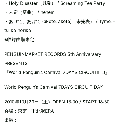
・Holy Disaster（既発） / Screaming Tea Party
・未定（新曲） / nenem
・あけて、あけて (akete, akete)（未発表） / Tyme.＋
tujiko noriko
※収録曲順未定
PENGUINMARKET RECORDS 5th Annivarsary
PRESENTS
『World Penguin’s Carnival 7DAYS CIRCUIT!!!!!!!』
World Penguin’s Carnival 7DAYS CIRCUIT DAY:1
2010年10月23日（土）OPEN 18:00 / START 18:30
会場：東京 下北沢ERA
出演：