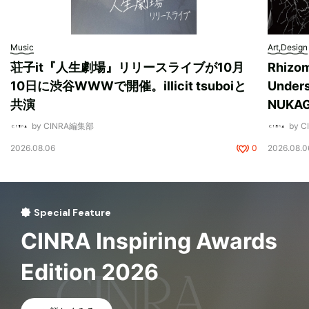
Music
Art,Design
荘子it『人生劇場』リリースライブが10月
Rhizo
10日に渋谷WWWで開催。illicit tsuboiと
Unde
共演
NUK
by CINRA編集部
by 
2026.08.06
0
2026.08.0
Special Feature
CINRA Inspiring Awards
Edition 2026