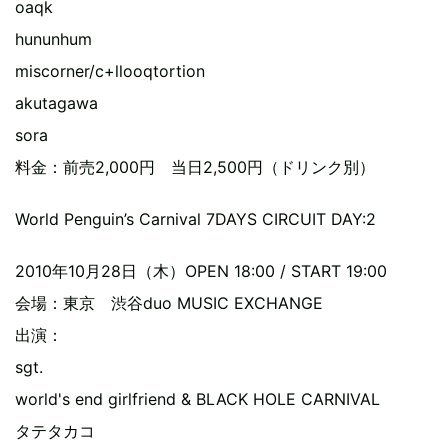
oaqk
hununhum
miscorner/c+llooqtortion
akutagawa
sora
料金：前売2,000円 当日2,500円（ドリンク別）
World Penguin’s Carnival 7DAYS CIRCUIT DAY:2
2010年10月28日（木）OPEN 18:00 / START 19:00
会場：東京 渋谷duo MUSIC EXCHANGE
出演：
sgt.
world's end girlfriend & BLACK HOLE CARNIVAL
タテタカコ