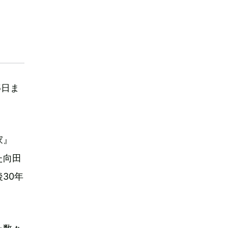
5日ま
家』
た向田
30年