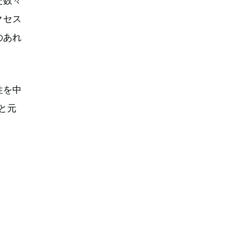
た数々
クセス
のあれ
性を中
と元