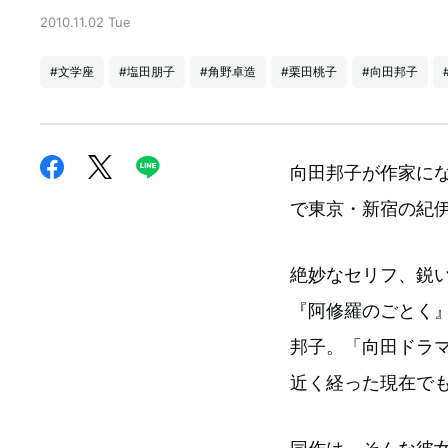
2010.11.02 Tue
#文学座
#塩田朋子
#角野卓造
#栗田桃子
#向田邦子
向田邦子が作家にな
で東京・新宿の紀
絶妙なセリフ、鋭
『阿修羅のごとく
邦子。「向田ドラ
近く経った現在で