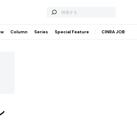
ew
Column
Series
Special Feature
CINRA JOB
シ