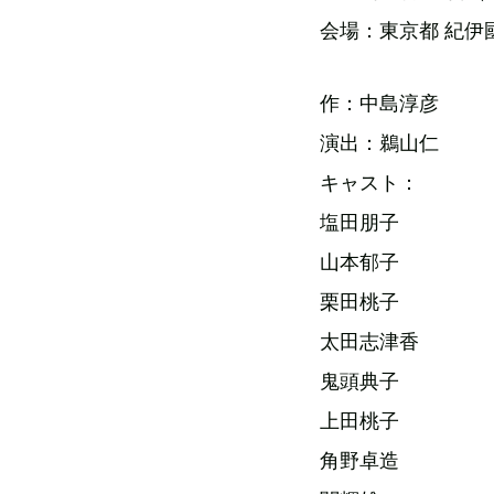
会場：東京都 紀伊
作：中島淳彦
演出：鵜山仁
キャスト：
塩田朋子
山本郁子
栗田桃子
太田志津香
鬼頭典子
上田桃子
角野卓造