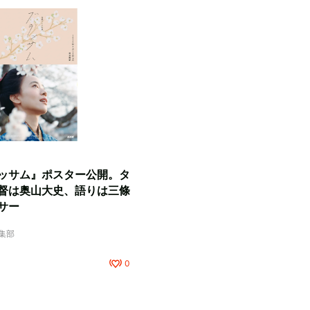
ッサム』ポスター公開。タ
督は奥山大史、語りは三條
サー
編集部
0