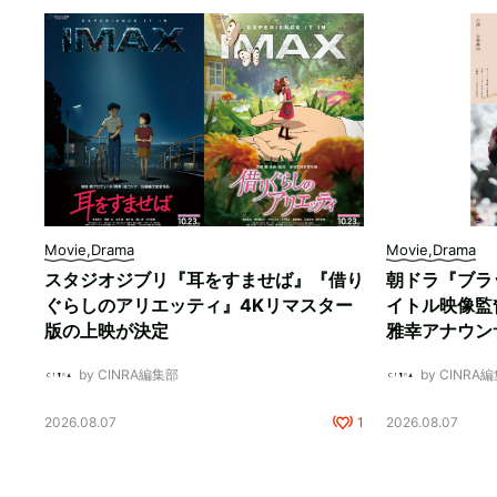
Movie,Drama
Movie,Drama
スタジオジブリ『耳をすませば』『借り
朝ドラ『ブラ
ぐらしのアリエッティ』4Kリマスター
イトル映像監
版の上映が決定
雅幸アナウン
by CINRA編集部
by CINRA
2026.08.07
1
2026.08.07