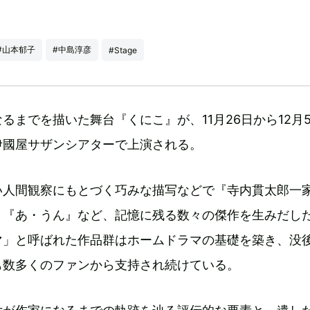
#山本郁子
#中島淳彦
#Stage
るまでを描いた舞台『くにこ』が、11月26日から12月
伊國屋サザンシアターで上演される。
い人間観察にもとづく巧みな描写などで『寺内貫太郎一
』『あ・うん』など、記憶に残る数々の傑作を生みだし
マ」と呼ばれた作品群はホームドラマの基礎を築き、没後
も数多くのファンから支持され続けている。