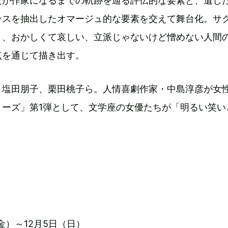
女が作家になるまでの軌跡を辿る評伝的な要素と、遺し
ンスを抽出したオマージュ的な要素を交えて舞台化。サ
く、おかしくて哀しい、立派じゃないけど憎めない人間
点を通じて描き出す。
、塩田朋子、栗田桃子ら。人情喜劇作家・中島淳彦が女
リーズ」第1弾として、文学座の女優たちが「明るい笑い
（金）～12月5日（日）