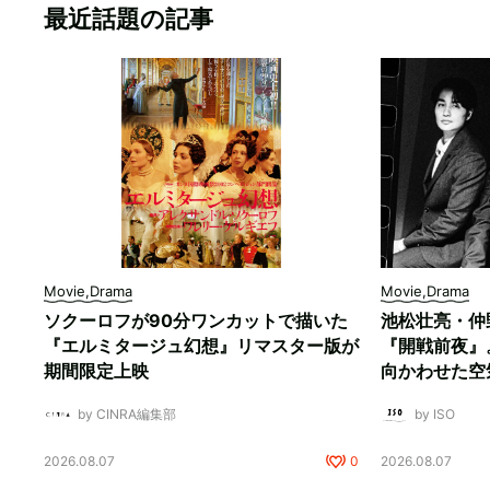
最近話題の記事
Movie,Drama
Movie,Drama
ソクーロフが90分ワンカットで描いた
池松壮亮・仲
『エルミタージュ幻想』リマスター版が
『開戦前夜』
期間限定上映
向かわせた空
by CINRA編集部
by ISO
2026.08.07
0
2026.08.07