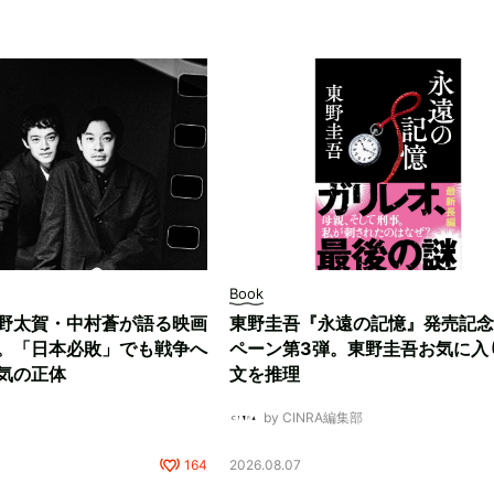
Book
野太賀・中村蒼が語る映画
東野圭吾『永遠の記憶』発売記念
。「日本必敗」でも戦争へ
ペーン第3弾。東野圭吾お気に入
気の正体
文を推理
by CINRA編集部
164
2026.08.07