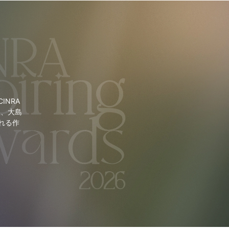
NRA
里、大島
れる作