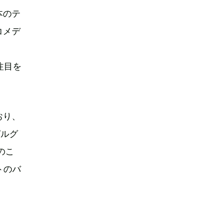
本のテ
コメデ
注目を
おり、
ピルグ
のこ
トのバ