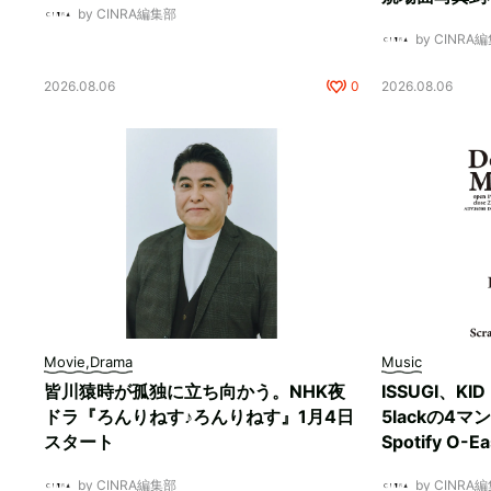
by CINRA編集部
by CINRA
2026.08.06
0
2026.08.06
Movie,Drama
Music
皆川猿時が孤独に立ち向かう。NHK夜
ISSUGI、KI
ドラ『ろんりねす♪ろんりねす』1月4日
5lackの4
スタート
Spotify O-
by CINRA編集部
by CINRA