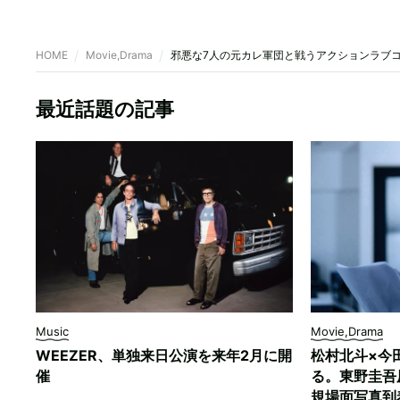
HOME
Movie,Drama
邪悪な7人の元カレ軍団と戦うアクションラブコメ、
最近話題の記事
Music
Movie,Drama
WEEZER、単独来日公演を来年2月に開
松村北斗×今
催
る。東野圭吾
規場面写真到