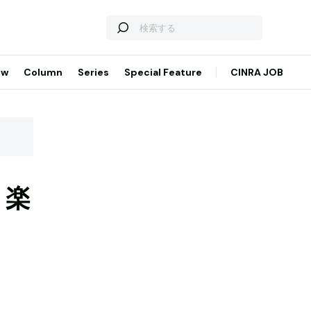
ew
Column
Series
Special Feature
CINRA JOB
、楽