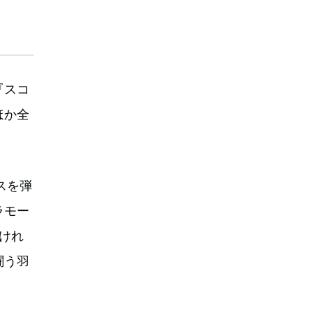
『スコ
ほか全
スを弾
ラモー
けれ
闘う羽