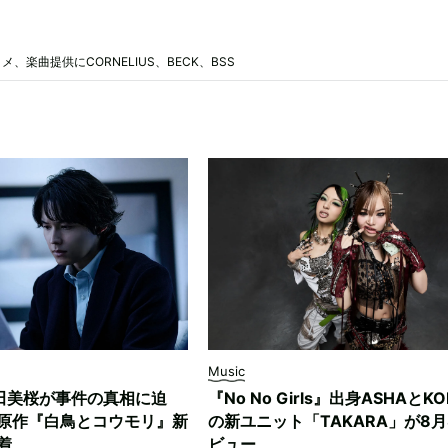
楽曲提供にCORNELIUS、BECK、BSS
Music
田美桜が事件の真相に迫
『No No Girls』出身ASHAとK
原作『白鳥とコウモリ』新
の新ユニット「TAKARA」が8月
着
ビュー