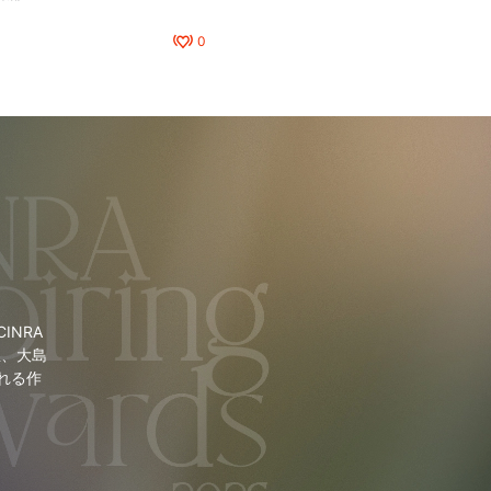
0
NRA
里、大島
れる作