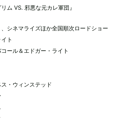
リム VS. 邪悪な元カレ軍団』
日より、シネマライズほか全国順次ロードショー
ライト
バコール＆エドガー・ライト
ベス・ウィンステッド
ン
ス
ク