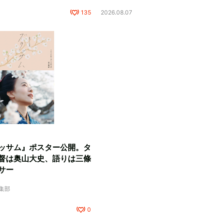
135
2026.08.07
ッサム』ポスター公開。タ
督は奥山大史、語りは三條
サー
編集部
0