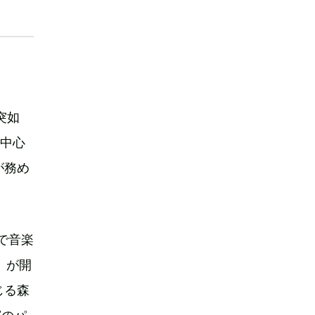
突如
を中心
が務め
。
Mで音楽
』が開
じる森