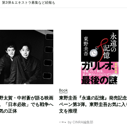
』第3弾＆エキストラ募集など続報も
Book
野太賀・中村蒼が語る映画
東野圭吾『永遠の記憶』発売記念
。「日本必敗」でも戦争へ
ペーン第3弾。東野圭吾お気に入
気の正体
文を推理
by CINRA編集部