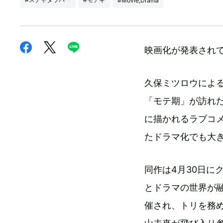
#Movie,Drama
映画化が発表されて
久保ミツロウによ
「モテ期」が訪れ
に描かれるラブコ
たドラマ化でも大
同作は4月30日に
とドラマの世界が融
催され、トリを務