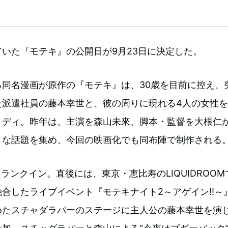
いた『モテキ』の公開日が9月23日に決定した。
る同名漫画が原作の『モテキ』は、30歳を目前に控え、
た派遣社員の藤本幸世と、彼の周りに現れる4人の女性
メディ。昨年は、主演を森山未來、脚本・監督を大根仁
きな話題を集め、今回の映画化でも同布陣で制作される
クランクイン。直後には、東京・恵比寿のLIQUIDROO
合したライブイベント『モテキナイト2～アゲイン!!～
めたスチャダラパーのステージに主人公の藤本幸世を演