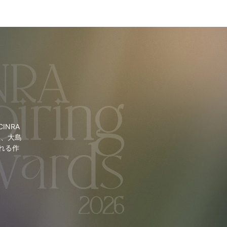
NRA
里、大島
れる作