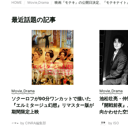
HOME
Movie,Drama
映画『モテキ』の公開日決定、『モテキナイト
最近話題の記事
Movie,Drama
Movie,Drama
ソクーロフが90分ワンカットで描いた
池松壮亮・仲
『エルミタージュ幻想』リマスター版が
『開戦前夜』
期間限定上映
向かわせた空
by CINRA編集部
by ISO