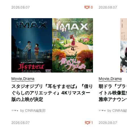
2026.08.07
0
2026.08.07
Movie,Drama
Movie,Drama
スタジオジブリ『耳をすませば』『借り
朝ドラ『ブラ
ぐらしのアリエッティ』4Kリマスター
イトル映像監
版の上映が決定
雅幸アナウン
by CINRA編集部
by CINRA
2026.08.07
1
2026.08.07