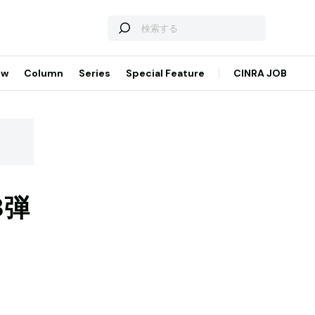
ew
Column
Series
Special Feature
CINRA JOB
3弾