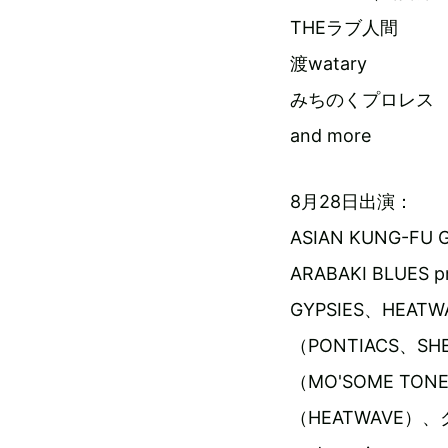
THEラブ人間
渡watary
みちのくプロレス
and more
8月28日出演：
ASIAN KUNG-FU 
ARABAKI BLUES 
GYPSIES、HEAT
（PONTIACS、S
（MO'SOME T
（HEATWAVE）、