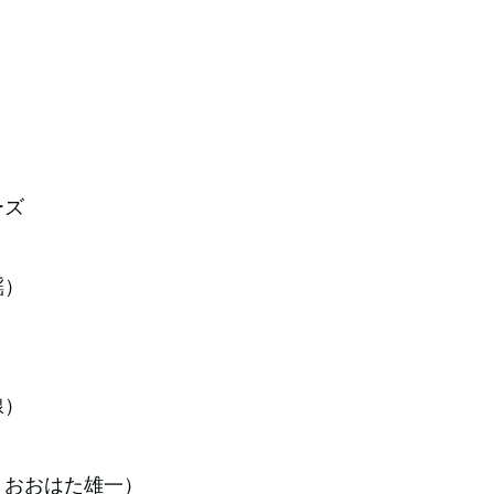
ーズ
謡）
線）
＋おおはた雄一）