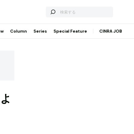
ew
Column
Series
Special Feature
CINRA JOB
によ