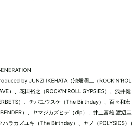
GENERATION
produced by JUNZI IKEHATA（池畑潤二（ROCK'N'ROL
WAVE）、花田裕之（ROCK'N'ROLL GYPSIES）、浅井
HERBETS）、チバユウスケ（The Birthday）、百々和宏
ONEBENDER）、ヤマジカズヒデ（dip）、井上富雄,渡辺
クハラカズユキ（The Birthday）、ヤノ（POLYSICS）