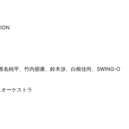
NION
thers（椎名純平、竹内朋康、鈴木渉、白根佳尚、SWING-O
スオーケストラ