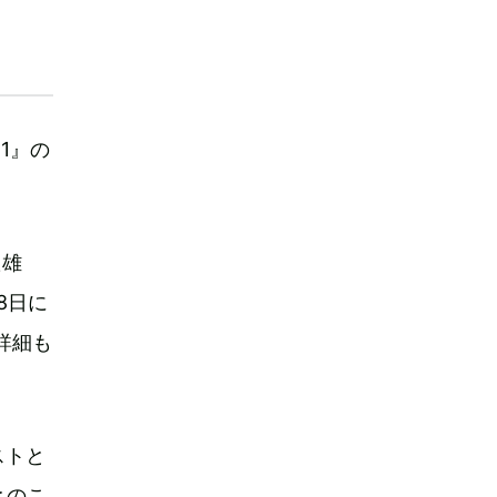
11』の
た雄
8日に
詳細も
ストと
とのこ