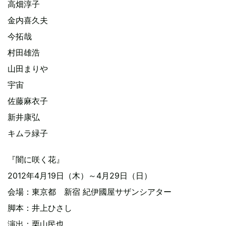
高畑淳子
金内喜久夫
今拓哉
村田雄浩
山田まりや
宇宙
佐藤麻衣子
新井康弘
キムラ緑子
『闇に咲く花』
2012年4月19日（木）～4月29日（日）
会場：東京都 新宿 紀伊國屋サザンシアター
脚本：井上ひさし
演出：栗山民也