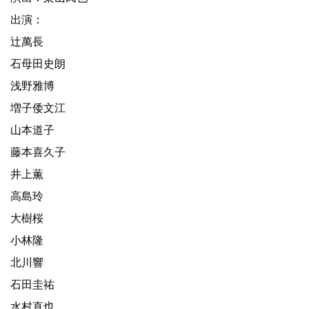
出演：
辻萬長
石母田史朗
浅野雅博
増子倭文江
山本道子
藤本喜久子
井上薫
高島玲
大樹桜
小林隆
北川響
石田圭祐
水村直也