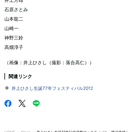
井上芳雄
石原さとみ
山本龍二
山崎一
神野三鈴
高畑淳子
（画像：井上ひさし（撮影：落合高仁））
関連リンク
井上ひさし生誕77年フェスティバル2012