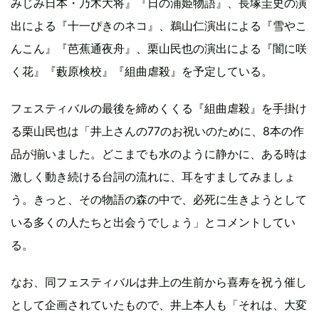
みじみ日本・乃木大将』『日の浦姫物語』、長塚圭史の演
出による『十一ぴきのネコ』、鵜山仁演出による『雪やこ
んこん』『芭蕉通夜舟』、栗山民也の演出による『闇に咲
く花』『藪原検校』『組曲虐殺』を予定している。
フェスティバルの最後を締めくくる『組曲虐殺』を手掛け
る栗山民也は「井上さんの77のお祝いのために、8本の作
品が揃いました。どこまでも水のように静かに、ある時は
激しく動き続ける台詞の流れに、耳をすましてみましょ
う。きっと、その物語の森の中で、必死に生きようとして
いる多くの人たちと出会うでしょう」とコメントしてい
る。
なお、同フェスティバルは井上の生前から喜寿を祝う催し
として企画されていたもので、井上本人も「それは、大変