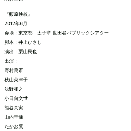
『藪原検校』
2012年6月
会場：東京都 太子堂 世田谷パブリックシアター
脚本：井上ひさし
演出：栗山民也
出演：
野村萬斎
秋山菜津子
浅野和之
小日向文世
熊谷真実
山内圭哉
たかお鷹