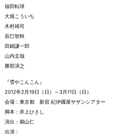
福田転球
大堀こういち
木村靖司
辰巳智秋
田鍋謙一郎
山内圭哉
勝部演之
『雪やこんこん』
2012年2月19日（日）～3月11日（日）
会場：東京都 新宿 紀伊國屋サザンシアター
脚本：井上ひさし
演出：鵜山仁
出演：