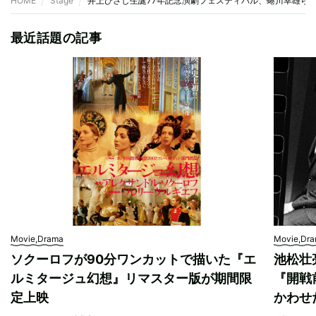
HOME
Stage
井上ひさし生誕77年記念演劇フェスティバル、蜷川幸雄ら4
最近話題の記事
Movie,Drama
Movie,Dr
ソクーロフが90分ワンカットで描いた『エ
池松壮
ルミタージュ幻想』リマスター版が期間限
『開戦
定上映
かわせ