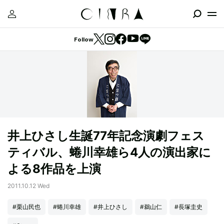
Follow
井上ひさし生誕77年記念演劇フェス
ティバル、蜷川幸雄ら4人の演出家に
よる8作品を上演
2011.10.12 Wed
#栗山民也
#蜷川幸雄
#井上ひさし
#鵜山仁
#長塚圭史