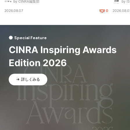
by CINRA編集部
by I
2026.08.07
0
2026.08.0
Special Feature
CINRA Inspiring Awards
Edition 2026
詳しくみる