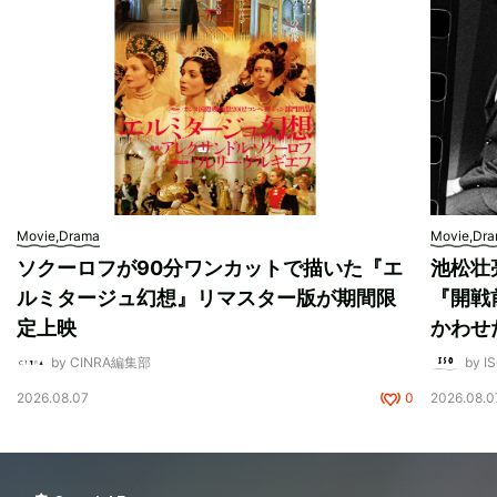
Movie,Drama
Movie,Dr
ソクーロフが90分ワンカットで描いた『エ
池松壮
ルミタージュ幻想』リマスター版が期間限
『開戦
定上映
かわせ
by CINRA編集部
by I
2026.08.07
0
2026.08.0