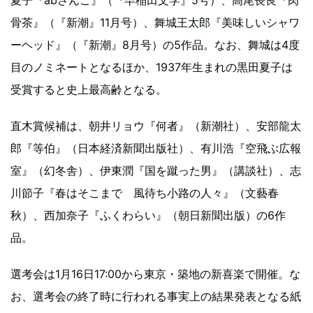
骨茶』（『新潮』11月号）、舞城王太郎『美味しいシャワ
ーヘッド』（『新潮』8月号）の5作品。なお、舞城は4度
目のノミネートとなるほか、1937年生まれの黒田夏子は
受賞すると史上最高齢となる。
直木賞候補は、朝井リョウ『何者』（新潮社）、安部龍太
郎『等伯』（日本経済新聞出版社）、有川浩『空飛ぶ広報
室』（幻冬舎）、伊東潤『国を蹴った男』（講談社）、志
川節子『春はそこまで 風待ち小路の人々』（文藝春
秋）、西加奈子『ふくわらい』（朝日新聞出版）の6作
品。
選考会は1月16日17:00から東京・築地の新喜楽で開催。な
お、選考会の終了時に行われる事実上の結果発表となる紙