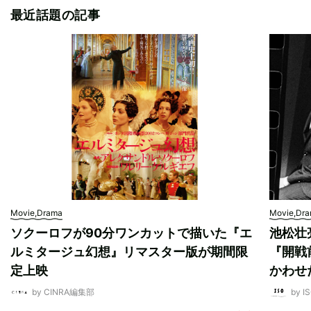
最近話題の記事
Movie,Drama
Movie,Dr
ソクーロフが90分ワンカットで描いた『エ
池松壮
ルミタージュ幻想』リマスター版が期間限
『開戦
定上映
かわせ
by CINRA編集部
by I