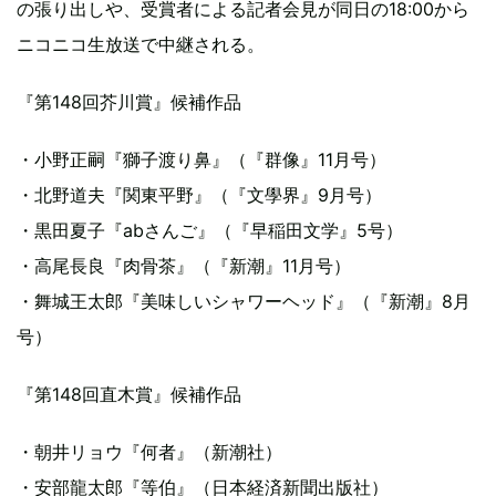
の張り出しや、受賞者による記者会見が同日の18:00から
ニコニコ生放送で中継される。
『第148回芥川賞』候補作品
・小野正嗣『獅子渡り鼻』（『群像』11月号）
・北野道夫『関東平野』（『文學界』9月号）
・黒田夏子『abさんご』（『早稲田文学』5号）
・高尾長良『肉骨茶』（『新潮』11月号）
・舞城王太郎『美味しいシャワーヘッド』（『新潮』8月
号）
『第148回直木賞』候補作品
・朝井リョウ『何者』（新潮社）
・安部龍太郎『等伯』（日本経済新聞出版社）