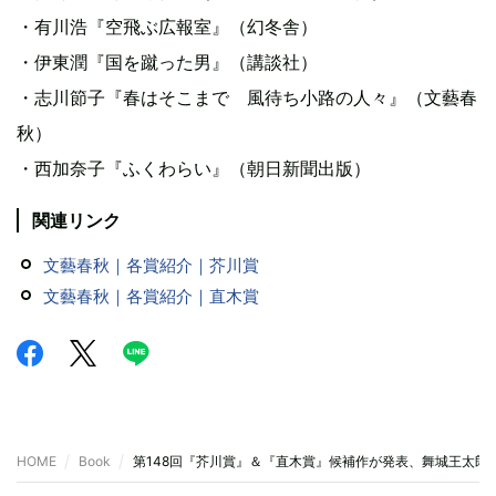
・有川浩『空飛ぶ広報室』（幻冬舎）
・伊東潤『国を蹴った男』（講談社）
・志川節子『春はそこまで 風待ち小路の人々』（文藝春
秋）
・西加奈子『ふくわらい』（朝日新聞出版）
関連リンク
文藝春秋｜各賞紹介｜芥川賞
文藝春秋｜各賞紹介｜直木賞
HOME
Book
第148回『芥川賞』＆『直木賞』候補作が発表、舞城王太郎