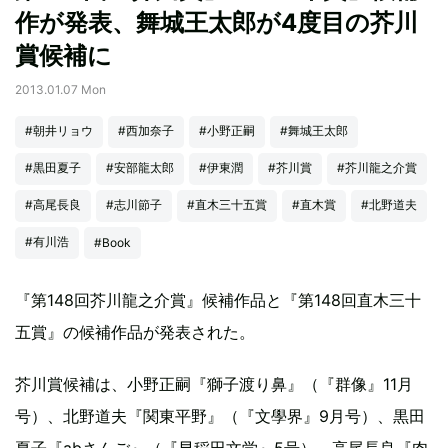
作が発表、舞城王太郎が4度目の芥川
賞候補に
2013.01.07 Mon
#朝井リョウ
#西加奈子
#小野正嗣
#舞城王太郎
#黒田夏子
#安部龍太郎
#伊東潤
#芥川賞
#芥川龍之介賞
#高尾長良
#志川節子
#直木三十五賞
#直木賞
#北野道夫
#有川浩
#Book
『第148回芥川龍之介賞』候補作品と『第148回直木三十
五賞』の候補作品が発表された。
芥川賞候補は、小野正嗣『獅子渡り鼻』（『群像』11月
号）、北野道夫『関東平野』（『文學界』9月号）、黒田
夏子『abさんご』（『早稲田文学』5号）、高尾長良『肉