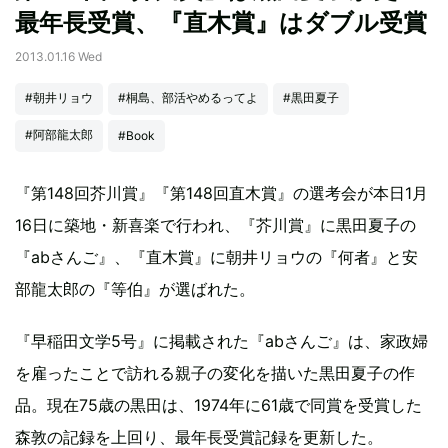
最年長受賞、『直木賞』はダブル受賞
2013.01.16 Wed
#朝井リョウ
#桐島、部活やめるってよ
#黒田夏子
#阿部龍太郎
#Book
『第148回芥川賞』『第148回直木賞』の選考会が本日1月
16日に築地・新喜楽で行われ、『芥川賞』に黒田夏子の
『abさんご』、『直木賞』に朝井リョウの『何者』と安
部龍太郎の『等伯』が選ばれた。
『早稲田文学5号』に掲載された『abさんご』は、家政婦
を雇ったことで訪れる親子の変化を描いた黒田夏子の作
品。現在75歳の黒田は、1974年に61歳で同賞を受賞した
森敦の記録を上回り、最年長受賞記録を更新した。