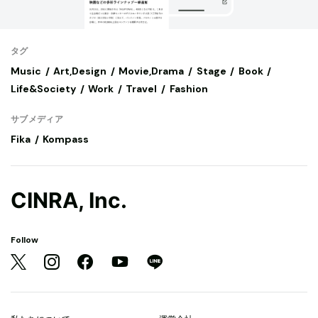
タグ
Music
Art,Design
Movie,Drama
Stage
Book
Life&Society
Work
Travel
Fashion
サブメディア
Fika
Kompass
CINRA, Inc.
Follow