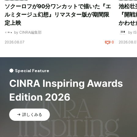
ソクーロフが90分ワンカットで描いた『エ
池松壮
ルミタージュ幻想』リマスター版が期間限
『開戦
定上映
かわせ
by CINRA編集部
by I
2026.08.07
0
2026.08.0
Special Feature
CINRA Inspiring Awards
Edition 2026
詳しくみる