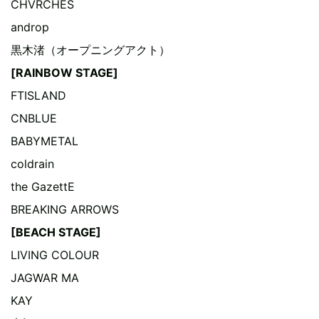
CHVRCHES
androp
黒木渚（オープニングアクト）
[RAINBOW STAGE]
FTISLAND
CNBLUE
BABYMETAL
coldrain
the GazettE
BREAKING ARROWS
[BEACH STAGE]
LIVING COLOUR
JAGWAR MA
KAY