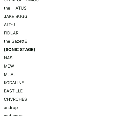
the HIATUS
JAKE BUGG
ALT-J
FIDLAR
the GazettE
[SONIC STAGE]
NAS
MEW
M.I.A.
KODALINE
BASTILLE
CHVRCHES
androp
and more