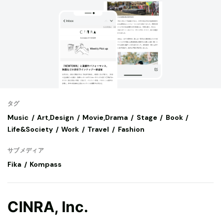
タグ
Music
Art,Design
Movie,Drama
Stage
Book
Life&Society
Work
Travel
Fashion
サブメディア
Fika
Kompass
CINRA, Inc.