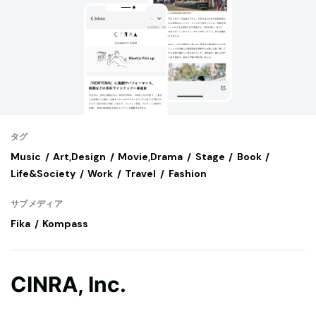
タグ
Music
Art,Design
Movie,Drama
Stage
Book
Life&Society
Work
Travel
Fashion
サブメディア
Fika
Kompass
CINRA, Inc.