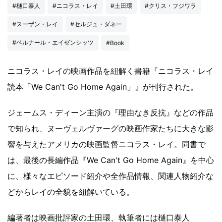
#樋口泰人
#ニコラス・レイ
#土田環
#クリス・フジワラ
#スーザン・レイ
#セルジュ・ダネー
#ベルナール・エイゼンシッツ
#Book
ニコラス・レイの映画作品を紐解く書籍『ニコラス・レイ
読本「We Can't Go Home Again」』が刊行された。
ジェームス・ディーン主演の『理由なき反抗』などの作品
で知られ、ヌーヴェルヴァーグの映画作家たちに大きな影
響を与えたアメリカの映画監督ニコラス・レイ。同書で
は、最後の長編作品『We Can't Go Home Again』を中心
に、様々なエピソード紹介や全作品情報、関連人物紹介な
どからレイの全貌を紐解いている。
編著者は映画批評家の土田環、執筆者には樋口泰人