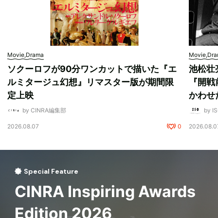
Movie,Drama
Movie,Dr
ソクーロフが90分ワンカットで描いた『エ
池松壮
ルミタージュ幻想』リマスター版が期間限
『開戦
定上映
かわせ
by CINRA編集部
by I
2026.08.07
0
2026.08.0
Special Feature
CINRA Inspiring Awards
Edition 2026