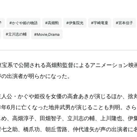
子
#かぐや姫の物語
#高畑勲
#伊集院光
#宇崎竜童
#宮本信子
#立川志の輔
#Movie,Drama
国東宝系で公開される高畑勲監督によるアニメーション映
声の出演者が明らかになった。
主人公・かぐや姫役を女優の高倉あきが演じるほか、捨
昨年6月に亡くなった地井武男が演じることも判明。さら
じめ、高畑淳子、田畑智子、立川志の輔、上川隆也、伊
村七之助、橋爪功、朝丘雪路、仲代達矢が声の出演者に