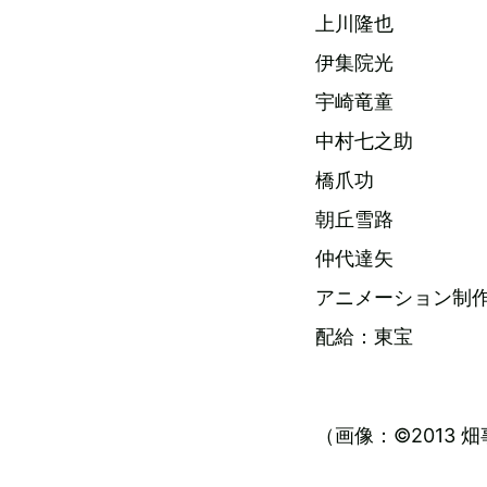
上川隆也
伊集院光
宇崎竜童
中村七之助
橋爪功
朝丘雪路
仲代達矢
アニメーション制
配給：東宝
（画像：©2013 畑