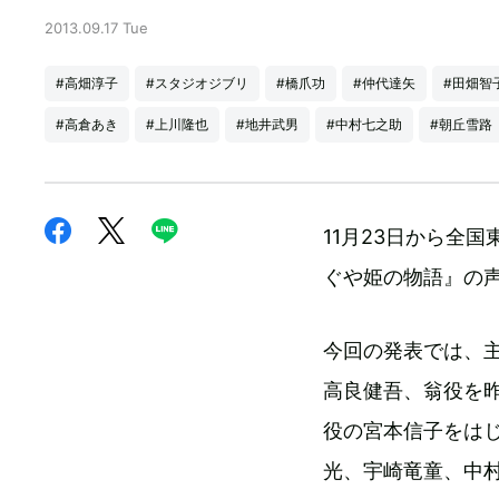
2013.09.17 Tue
#高畑淳子
#スタジオジブリ
#橋爪功
#仲代達矢
#田畑智
#高倉あき
#上川隆也
#地井武男
#中村七之助
#朝丘雪路
11月23日から全
ぐや姫の物語』の
今回の発表では、
高良健吾、翁役を
役の宮本信子をは
光、宇崎竜童、中