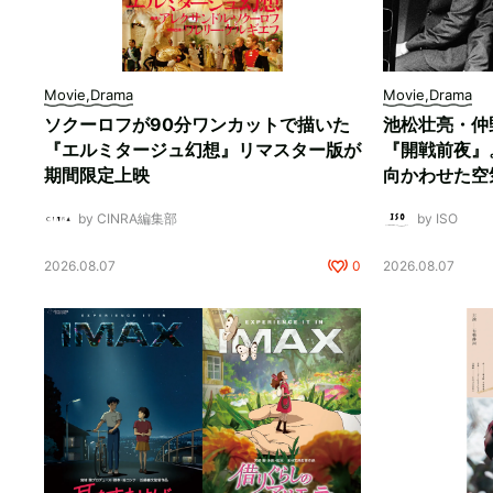
Movie,Drama
Movie,Drama
ソクーロフが90分ワンカットで描いた
池松壮亮・仲
『エルミタージュ幻想』リマスター版が
『開戦前夜』
期間限定上映
向かわせた空
by CINRA編集部
by ISO
2026.08.07
0
2026.08.07