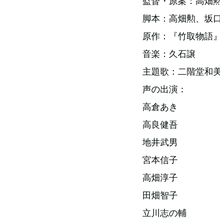
監督・原案：高畑
脚本：高畑勲、坂
原作：『竹取物語
音楽：久石譲
主題歌：二階堂和美
声の出演：
高倉あき
高良健吾
地井武男
宮本信子
高畑淳子
田畑智子
立川志の輔