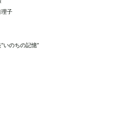
勲
口理子
』
“いのちの記憶”