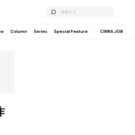
ew
Column
Series
Special Feature
CINRA JOB
昨