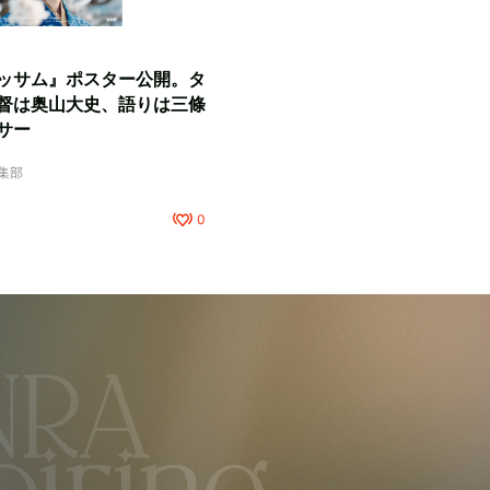
ッサム』ポスター公開。タ
督は奥山大史、語りは三條
サー
編集部
0