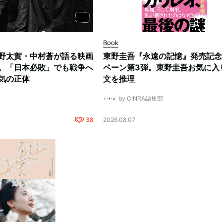
Book
野太賀・中村蒼が語る映画
東野圭吾『永遠の記憶』発売記念
。「日本必敗」でも戦争へ
ペーン第3弾。東野圭吾お気に入
気の正体
文を推理
by CINRA編集部
38
2026.08.07