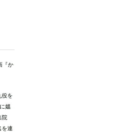
画『か
丸役を
に媼
集院
名を連