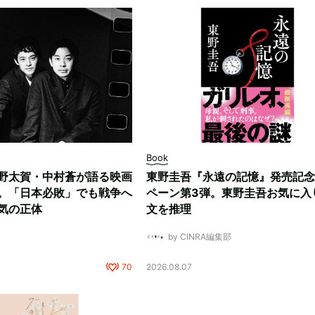
Book
野太賀・中村蒼が語る映画
東野圭吾『永遠の記憶』発売記念
。「日本必敗」でも戦争へ
ペーン第3弾。東野圭吾お気に入
気の正体
文を推理
by CINRA編集部
70
2026.08.07