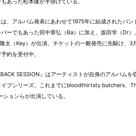
でもあった松本隆が手掛けている。
は、アルバム発表にあわせて1975年に結成されたバン
バーでもあった田中章弘（Ba）に加え、坂田学（Dr）
本隆太（Key）が出演。チケットの一般発売に先駆け、3月
行予約を受付中。
T BACK SESSION』はアーティストが自身のアルバムを
シリーズ。これまでにbloodthirtsty butchers、T
カーネーションらが出演している。