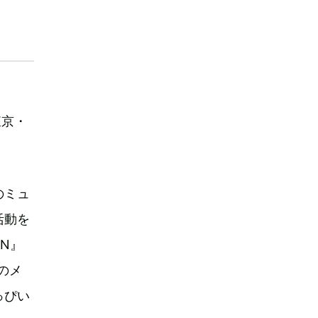
に東京・
のミュ
活動を
ON』
どのメ
っぴい