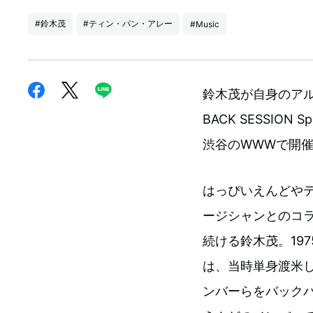
#鈴木茂
#ティン・パン・アレー
#Music
鈴木茂が自身のアルバ
BACK SESSION
渋谷のWWWで開
はっぴいえんどや
ージシャンとのコ
続ける鈴木茂。197
は、当時単身渡米し、Lit
ンバーらをバック