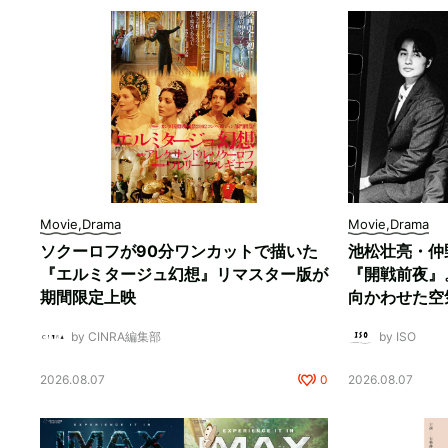
Movie,Drama
Movie,Drama
ソクーロフが90分ワンカットで描いた
池松壮亮・仲
『エルミタージュ幻想』リマスター版が
『開戦前夜』
期間限定上映
向かわせた空
by CINRA編集部
by ISO
2026.08.07
0
2026.08.07