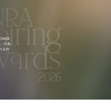
NRA
里、大島
れる作