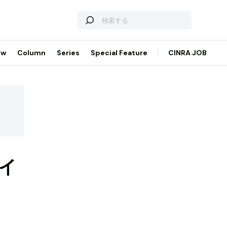
ew
Column
Series
Special Feature
CINRA JOB
ライ