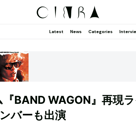
Latest
News
Categories
Intervi
『BAND WAGON』再現
ンバーも出演