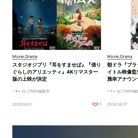
Movie,Drama
Movie,Drama
スタジオジブリ『耳をすませば』『借り
朝ドラ『ブラ
ぐらしのアリエッティ』4Kリマスター
イトル映像監
版の上映が決定
雅幸アナウン
by CINRA編集部
by CINRA
2026.08.07
1
2026.08.07