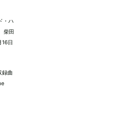
ド・ハ
、柴田
16日
収録曲
he