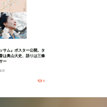
ッサム』ポスター公開。タ
督は奥山大史、語りは三條
サー
編集部
0