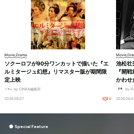
Movie,Drama
Movie,Dr
ソクーロフが90分ワンカットで描いた『エ
池松壮
ルミタージュ幻想』リマスター版が期間限
『開戦
定上映
かわせ
by CINRA編集部
by I
2026.08.07
0
2026.08.0
Special Feature