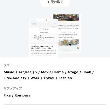
受け取る
タグ
Music
Art,Design
Movie,Drama
Stage
Book
Life&Society
Work
Travel
Fashion
サブメディア
Fika
Kompass