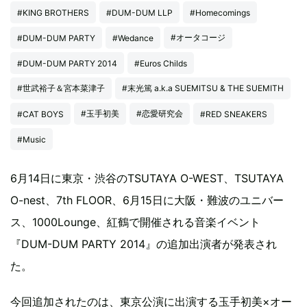
#KING BROTHERS
#DUM-DUM LLP
#Homecomings
#オータコージ
#DUM-DUM PARTY
#Wedance
#DUM-DUM PARTY 2014
#Euros Childs
#世武裕子＆宮本菜津子
#末光篤 a.k.a SUEMITSU & THE SUEMITH
#玉手初美
#恋愛研究会
#CAT BOYS
#RED SNEAKERS
#Music
6月14日に東京・渋谷のTSUTAYA O-WEST、TSUTAYA
O-nest、7th FLOOR、6月15日に大阪・難波のユニバー
ス、1000Lounge、紅鶴で開催される音楽イベント
『DUM-DUM PARTY 2014』の追加出演者が発表され
た。
今回追加されたのは、東京公演に出演する玉手初美×オー