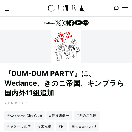
Follow
『DUM-DUM PARTY』に、
Wedance、きのこ帝国、キンブラら
国内外11組追加
2014.05.16 Fri
#長谷川健一
#きのこ帝国
#Awesome City Club
#ギターウルフ
#末光篤
#Hi
#how are you?