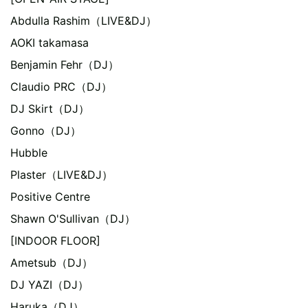
Abdulla Rashim（LIVE&DJ）
AOKI takamasa
Benjamin Fehr（DJ）
Claudio PRC（DJ）
DJ Skirt（DJ）
Gonno（DJ）
Hubble
Plaster（LIVE&DJ）
Positive Centre
Shawn O'Sullivan（DJ）
[INDOOR FLOOR]
Ametsub（DJ）
DJ YAZI（DJ）
Haruka（DJ）