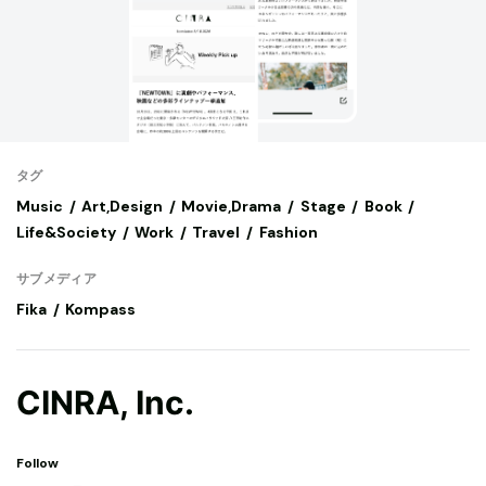
タグ
Music
Art,Design
Movie,Drama
Stage
Book
Life&Society
Work
Travel
Fashion
サブメディア
Fika
Kompass
CINRA, Inc.
Follow