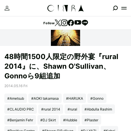
Follow
48時間1500人限定の野外宴『rural
2014』に、Shawn O'Sullivan、
Gonnoら9組追加
2014.05.16 Fri
#Ametsub
#AOKI takamasa
#HARUKA
#Gonno
#CLAUDIO PRC
#rural 2014
#rural
#Abdulla Rashim
#Benjamin Fehr
#DJ Skirt
#Hubble
#Plaster
#Positive Centre
#Shawn O'Sullivan
#DJ YAZI
#Kohei