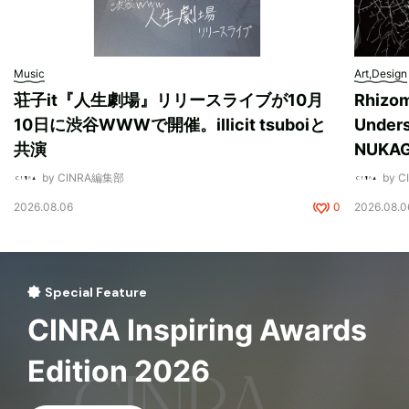
Music
Art,Design
荘子it『人生劇場』リリースライブが10月
Rhizo
10日に渋谷WWWで開催。illicit tsuboiと
Unde
共演
NUK
by CINRA編集部
by 
2026.08.06
0
2026.08.0
Special Feature
CINRA Inspiring Awards
Edition 2026