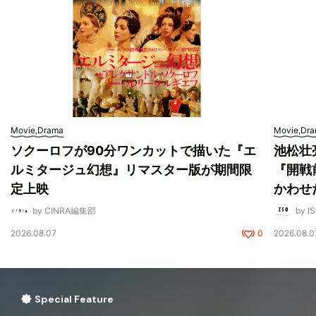
Movie,Drama
Movie,Dr
ソクーロフが90分ワンカットで描いた『エ
池松壮
ルミタージュ幻想』リマスター版が期間限
『開戦
定上映
かわせ
by CINRA編集部
by I
2026.08.07
0
2026.08.0
Special Feature