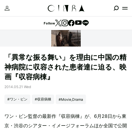
Follow
「異常な振る舞い」を理由に中国の精
神病院に収容された患者達に迫る、映
画『収容病棟』
2014.05.21 Wed
#ワン・ビン
#収容病棟
#Movie,Drama
ワン・ビン監督の最新作『収容病棟』が、6月28日から東
京・渋谷のシアター・イメージフォーラムほか全国で公開