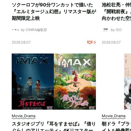
ソクーロフが90分ワンカットで描いた
池松壮亮・仲
『エルミタージュ幻想』リマスター版が
『開戦前夜』
期間限定上映
向かわせた空
by CINRA編集部
by ISO
2026.08.07
0
2026.08.07
Movie,Drama
Movie,Drama
スタジオジブリ『耳をすませば』『借り
朝ドラ『ブラ
ぐらしのアリエッティ』4Kリマスター
イトル映像監