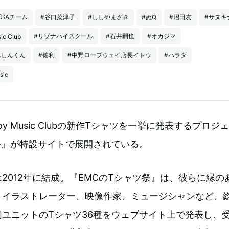
郎Aチーム
#谷口菜津子
#ししやまざき
#ぬQ
#沼田友
#サヌキ
#リゾナハイスクール
#石井嗣也
#オカジマ
ic Club
んしんくん
#徳利
#中野ロープウェイ店長イトウ
#ハラダ
sic
oy Music Clubの新作Tシャツを一挙に発表するプロジ
祭』が特設サイトで展開されている。
 Clubは2012年に結成。『EMCのTシャツ祭』は、彼らに縁
、イラストレーター、映像作家、ミュージシャンなど、総
ユニットのTシャツ36種をウェブサイト上で発表し、