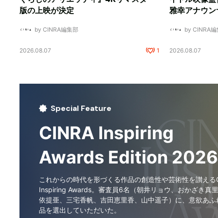
版の上映が決定
雅幸アナウン
by CINRA編集部
by CINRA
2026.08.07
1
2026.08.07
Special Feature
CINRA Inspiring
Awards Edition 2026
これからの時代を形づくる作品の創造性や芸術性を讃えるCI
Inspiring Awards。審査員6名（朝井リョウ、おかざき真
依提亜、三宅香帆、吉田恵里香、山中遥子）に、意欲あふ
品を選出していただいた。