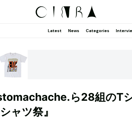
Latest
News
Categories
Intervi
machache.ら28組のT
Tシャツ祭』