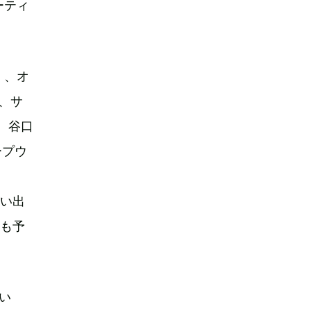
ーティ
）、オ
s、サ
）、谷口
ープウ
思い出
表も予
い