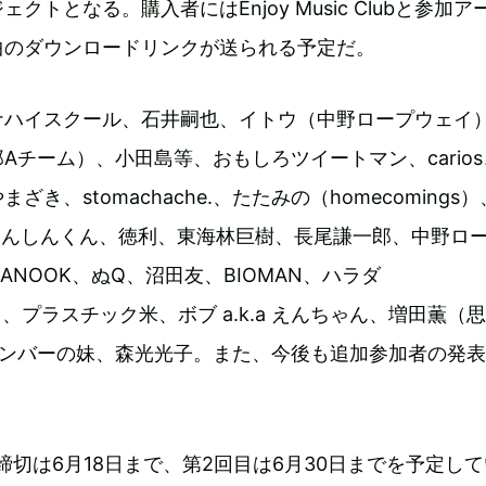
クトとなる。購入者にはEnjoy Music Clubと参加ア
曲のダウンロードリンクが送られる予定だ。
ナハイスクール、石井嗣也、イトウ（中野ロープウェイ
Aチーム）、小田島等、おもしろツイートマン、cario
き、stomachache.、たたみの（homecomings
てんしんくん、徳利、東海林巨樹、長尾謙一郎、中野ロ
ANOOK、ぬQ、沼田友、BIOMAN、ハラダ
ou?）、プラスチック米、ボブ a.k.a えんちゃん、増田薫（
メンバーの妹、森光光子。また、今後も追加参加者の発
締切は6月18日まで、第2回目は6月30日までを予定して