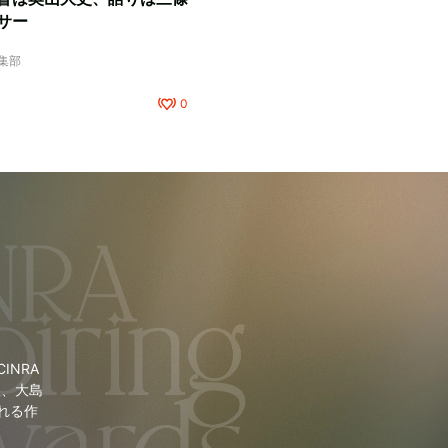
サー
編集部
0
NRA
里、大島
れる作