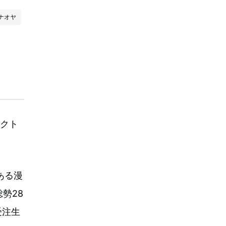
ナオヤ
ェクト
のある漫
勢28
受注生