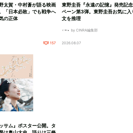
野太賀・中村蒼が語る映画
東野圭吾『永遠の記憶』発売記念
。「日本必敗」でも戦争へ
ペーン第3弾。東野圭吾お気に入
気の正体
文を推理
by CINRA編集部
157
2026.08.07
ッサム』ポスター公開。タ
督は奥山大史、語りは三條