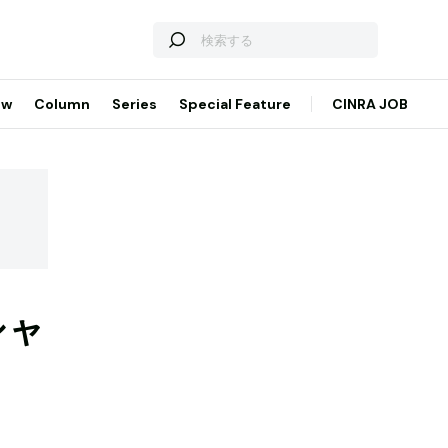
ew
Column
Series
Special Feature
CINRA JOB
シャ