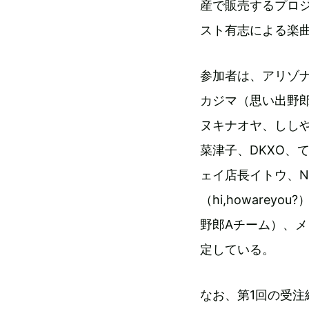
産で販売するプロジェ
スト有志による楽
参加者は、アリゾ
カジマ（思い出野郎
ヌキナオヤ、ししやまざ
菜津子、DKXO、
ェイ店長イトウ、N
（hi,howarey
野郎Aチーム）、
定している。
なお、第1回の受注