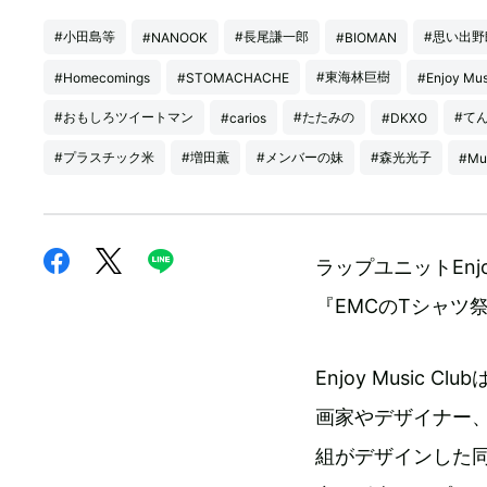
#小田島等
#長尾謙一郎
#思い出野
#NANOOK
#BIOMAN
#東海林巨樹
#Homecomings
#STOMACHACHE
#Enjoy Mus
#おもしろツイートマン
#たたみの
#て
#carios
#DKXO
#プラスチック米
#増田薫
#メンバーの妹
#森光光子
#Mu
ラップユニットEnj
『EMCのTシャツ
Enjoy Music
画家やデザイナー
組がデザインした同