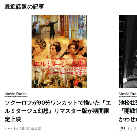
最近話題の記事
Movie,Drama
Movie,Dr
ソクーロフが90分ワンカットで描いた『エ
池松壮
ルミタージュ幻想』リマスター版が期間限
『開戦
定上映
かわせ
by CINRA編集部
by I