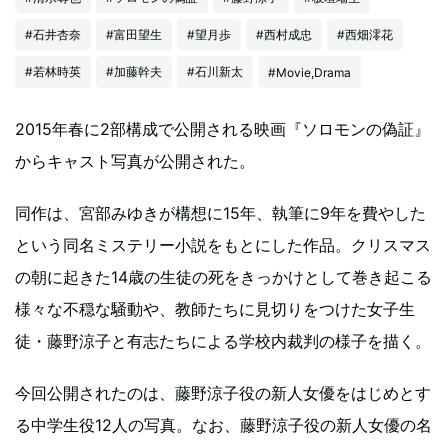
#石井杏奈
#富田望生
#望月歩
#西村成忠
#西畑澪花
#若林時英
#加藤幹夫
#石川新太
#Movie,Drama
2015年春に2部構成で公開される映画『ソロモンの偽証』
からキャスト写真が公開された。
同作は、宮部みゆきが構想に15年、執筆に9年を費やした
という同名ミステリー小説をもとにした作品。クリスマス
の朝に起きた14歳の生徒の死をきっかけとして巻き起こる
様々な不穏な騒動や、教師たちに見切りをつけた女子生
徒・藤野涼子と有志たちによる学校内裁判の様子を描く。
今回公開されたのは、藤野涼子役の新人女優をはじめとす
る中学生役12人の写真。なお、藤野涼子役の新人女優の名