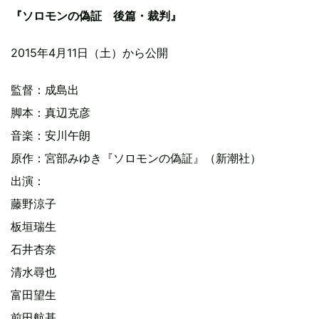
『ソロモンの偽証 後篇・裁判』
2015年4月11日（土）から公開
監督：成島出
脚本：真辺克彦
音楽：安川午朗
原作：宮部みゆき『ソロモンの偽証』（新潮社）
出演：
藤野涼子
板垣瑞生
石井杏奈
清水尋也
富田望生
前田航基