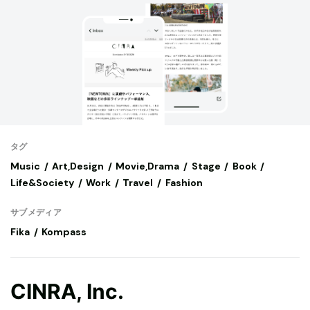
タグ
Music
Art,Design
Movie,Drama
Stage
Book
Life&Society
Work
Travel
Fashion
サブメディア
Fika
Kompass
CINRA, Inc.