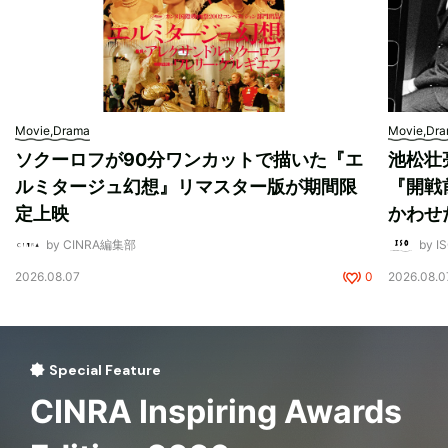
Movie,Drama
Movie,Dr
ソクーロフが90分ワンカットで描いた『エ
池松壮
ルミタージュ幻想』リマスター版が期間限
『開戦
定上映
かわせ
by CINRA編集部
by I
2026.08.07
0
2026.08.0
Special Feature
CINRA Inspiring Awards