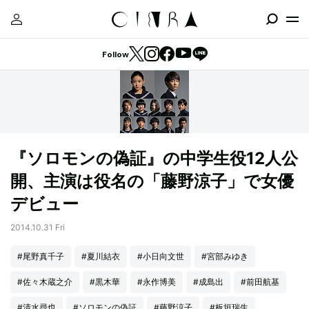
Follow
『ソロモンの偽証』の中学生役12人公
開、主演は役名の「藤野涼子」で女優
デビュー
2014.10.31 Fri
#尾野真千子
#夏川結衣
#小日向文世
#宮部みゆき
#佐々木蔵之介
#黒木華
#永作博美
#成島出
#前田航基
#清水尋也
#ソロモンの偽証
#藤野涼子
#板垣瑞生