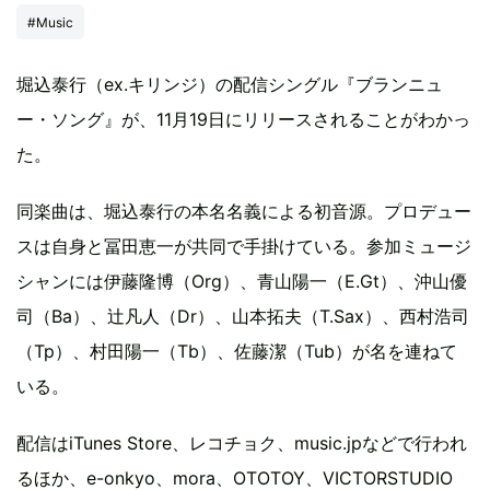
#Music
堀込泰行（ex.キリンジ）の配信シングル『ブランニュ
ー・ソング』が、11月19日にリリースされることがわかっ
た。
同楽曲は、堀込泰行の本名名義による初音源。プロデュー
スは自身と冨田恵一が共同で手掛けている。参加ミュージ
シャンには伊藤隆博（Org）、青山陽一（E.Gt）、沖山優
司（Ba）、辻凡人（Dr）、山本拓夫（T.Sax）、西村浩司
（Tp）、村田陽一（Tb）、佐藤潔（Tub）が名を連ねて
いる。
配信はiTunes Store、レコチョク、music.jpなどで行われ
るほか、e-onkyo、mora、OTOTOY、VICTORSTUDIO