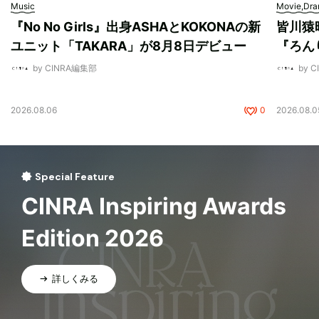
Music
Movie,Dr
『No No Girls』出身ASHAとKOKONAの新
皆川猿
ユニット「TAKARA」が8月8日デビュー
『ろん
by CINRA編集部
by 
2026.08.06
0
2026.08.0
Special Feature
CINRA Inspiring Awards
Edition 2026
詳しくみる