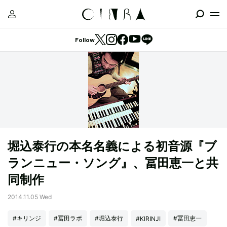
Follow
堀込泰行の本名名義による初音源『ブ
ランニュー・ソング』、冨田恵一と共
同制作
2014.11.05 Wed
#キリンジ
#冨田ラボ
#堀込泰行
#冨田恵一
#KIRINJI