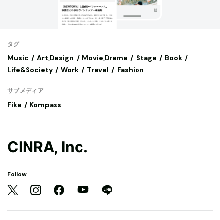
タグ
Music
Art,Design
Movie,Drama
Stage
Book
Life&Society
Work
Travel
Fashion
サブメディア
Fika
Kompass
CINRA, Inc.
Follow