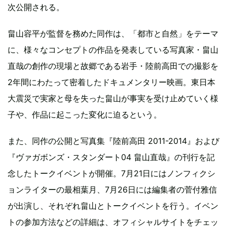
次公開される。
畠山容平が監督を務めた同作は、「都市と自然」をテーマ
に、様々なコンセプトの作品を発表している写真家・畠山
直哉の創作の現場と故郷である岩手・陸前高田での撮影を
2年間にわたって密着したドキュメンタリー映画。東日本
大震災で実家と母を失った畠山が事実を受け止めていく様
子や、作品に起こった変化に迫るという。
また、同作の公開と写真集『陸前高田 2011-2014』および
『ヴァガボンズ・スタンダート04 畠山直哉』の刊行を記
念したトークイベントが開催。7月21日にはノンフィクシ
ョンライターの最相葉月、7月26日には編集者の菅付雅信
が出演し、それぞれ畠山とトークイベントを行う。イベン
トの参加方法などの詳細は、オフィシャルサイトをチェッ