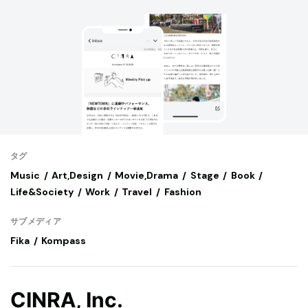
タグ
Music
Art,Design
Movie,Drama
Stage
Book
Life&Society
Work
Travel
Fashion
サブメディア
Fika
Kompass
CINRA, Inc.