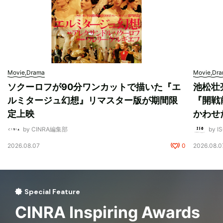
Movie,Drama
Movie,Dr
ソクーロフが90分ワンカットで描いた『エ
池松壮
ルミタージュ幻想』リマスター版が期間限
『開戦
定上映
かわせ
by CINRA編集部
by I
2026.08.07
0
2026.08.0
Special Feature
CINRA Inspiring Awards