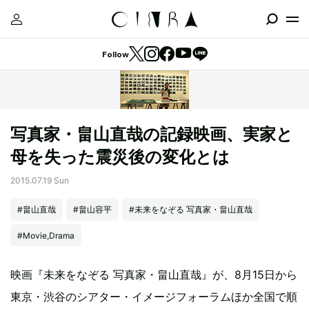
Follow
写真家・畠山直哉の記録映画、実家と
母を失った震災後の変化とは
2015.07.19 Sun
#畠山直哉
#畠山容平
#未来をなぞる 写真家・畠山直哉
#Movie,Drama
映画『未来をなぞる 写真家・畠山直哉』が、8月15日から
東京・渋谷のシアター・イメージフォーラムほか全国で順